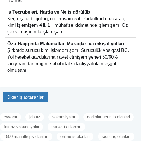
İş Təcrübələri. Harda və Nə iş görülüb
Keçmiş hərbi qulluqçu olmuşam 5 il. Parkofkada nəzarətçi
kimi işləmişəm 4 il. 1 il mühafizə xidmətində işləmişəm. Öz
şəxsi maşınımla işləmişəm
Özü Haqqında Məlumatlar. Maraqları və inkişaf yolları
Şirkətdə sürücü kimi işləməmişəm. Sürücülük vəsiqəsi BC.
Yol hərəkət qaydalarına riayət etmişəm şəhəri 50/60%
tanıyıram tanımığım səbəbi taksi fəaliyyəti ilə məşğul
olmuşam.
Digər iş axtaranlar
cvyarat
job az
vakansiyalar
qadinlar ucun is elanlari
fed az vakansiyalar
tap az iş elanları
1500 manatlıq is elanları
online is elanlari
rəsmi iş elanları