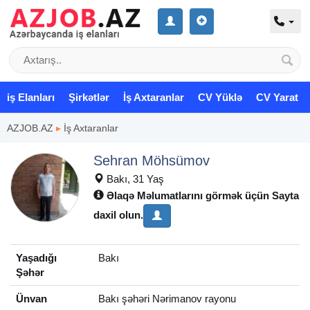
iş Elanları
Şirkətlər
İş Axtaranlar
CV Yüklə
CV Yarat
AZJOB.AZ
▸
İş Axtaranlar
Sehran Möhsümov
Bakı, 31 Yaş
Əlaqə Məlumatlarını görmək üçün Sayta
daxil olun.
Yaşadığı
Bakı
Şəhər
Ünvan
Bakı şəhəri Nərimanov rayonu