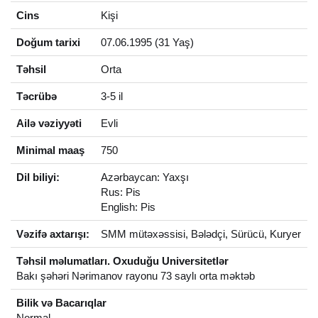
Cins
Kişi
Doğum tarixi
07.06.1995 (31 Yaş)
Təhsil
Orta
Təcrübə
3-5 il
Ailə vəziyyəti
Evli
Minimal maaş
750
Dil biliyi:
Azərbaycan: Yaxşı
Rus: Pis
English: Pis
Vəzifə axtarışı:
SMM mütəxəssisi, Bələdçi, Sürücü, Kuryer
Təhsil məlumatları. Oxuduğu Universitetlər
Bakı şəhəri Nərimanov rayonu 73 saylı orta məktəb
Bilik və Bacarıqlar
Normal