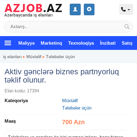
Maliyyə
Marketinq
Texnoloqiya
İnzibati
Satış
iş elanları
▸
Müxtəlif
▸
Tələbələr üçün
Aktiv gənclərə biznes partnyorluq
təklif olunur.
Elan kodu: 17394
Kateqoriya
Müxtəlif
Tələbələr üçün
Maaş
700 Azn
Tələbələrə və gənclərə öz işini qurmaq imkanı, hazır biznes