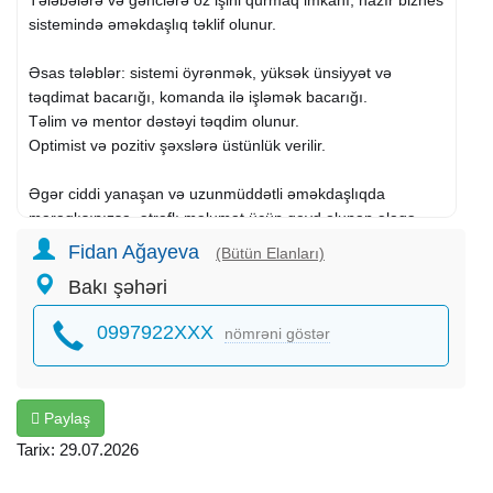
sistemində əməkdaşlıq təklif olunur.
Əsas tələblər: sistemi öyrənmək, yüksək ünsiyyət və
təqdimat bacarığı, komanda ilə işləmək bacarığı.
Təlim və mentor dəstəyi təqdim olunur.
Optimist və pozitiv şəxslərə üstünlük verilir.
Əgər ciddi yanaşan və uzunmüddətli əməkdaşlıqda
maraqlısınızsa, ətraflı məlumat üçün qeyd olunan əlaqə
nömrəsinə yaza bilərsiniz.
Fidan Ağayeva
(Bütün Elanları)
Bakı şəhəri
0997922XXX
nömrəni göstər
Paylaş
Tarix: 29.07.2026