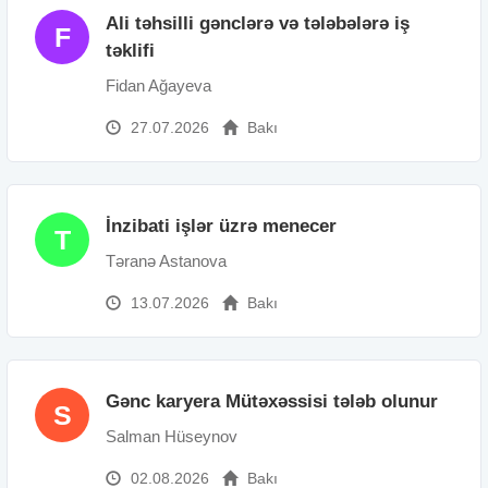
Ali təhsilli gənclərə və tələbələrə iş
F
təklifi
Fidan Ağayeva
27.07.2026
Bakı
İnzibati işlər üzrə menecer
T
Təranə Astanova
13.07.2026
Bakı
Gənc karyera Mütəxəssisi tələb olunur
S
Salman Hüseynov
02.08.2026
Bakı