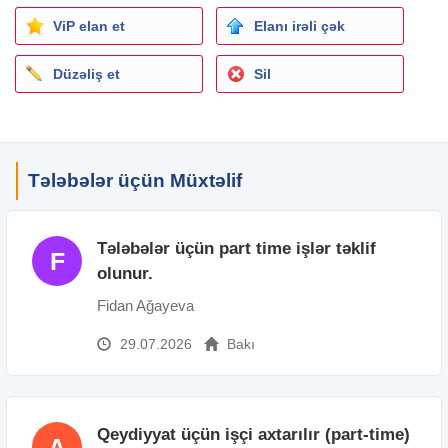
ViP elan et
Elanı irəli çək
Düzəliş et
Sil
Tələbələr üçün Müxtəlif
Tələbələr üçün part time işlər təklif
F
olunur.
Fidan Ağayeva
29.07.2026
Bakı
Qeydiyyat üçün işçi axtarılır (part-time)
A