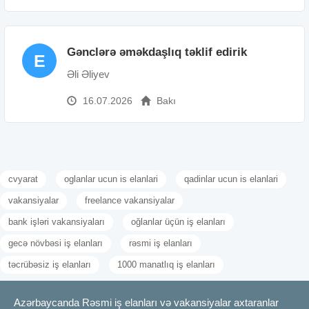
Gənclərə əməkdaşlıq təklif edirik
E
Əli Əliyev
16.07.2026
Bakı
cvyarat
oglanlar ucun is elanlari
qadinlar ucun is elanlari
vakansiyalar
freelance vakansiyalar
bank işləri vakansiyaları
oğlanlar üçün iş elanları
gecə növbəsi iş elanları
rəsmi iş elanları
təcrübəsiz iş elanları
1000 manatlıq iş elanları
Azərbaycanda Rəsmi iş elanları və vakansiyalar axtaranlar