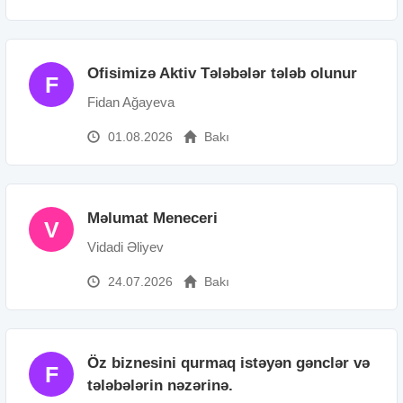
Ofisimizə Aktiv Tələbələr tələb olunur
F
Fidan Ağayeva
01.08.2026
Bakı
Məlumat Meneceri
V
Vidadi Əliyev
24.07.2026
Bakı
Öz biznesini qurmaq istəyən gənclər və
F
tələbələrin nəzərinə.