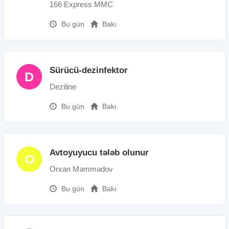
166 Express MMC
Bu gün
Bakı
Sürücü-dezinfektor
D
Deziline
Bu gün
Bakı
Avtoyuyucu tələb olunur
O
Orxan Məmmədov
Bu gün
Bakı