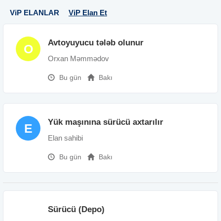
ViP ELANLAR
ViP Elan Et
Avtoyuyucu tələb olunur
O
Orxan Məmmədov
Bu gün
Bakı
Yük maşınına sürücü axtarılır
E
Elan sahibi
Bu gün
Bakı
Sürücü (Depo)
1