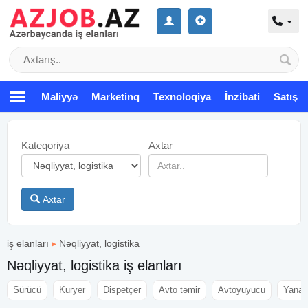
Maliyyə
Marketinq
Texnoloqiya
İnzibati
Satış
Kateqoriya
Axtar
Axtar
iş elanları
▸
Nəqliyyat, logistika
Nəqliyyat, logistika iş elanları
Sürücü
Kuryer
Dispetçer
Avto təmir
Avtoyuyucu
Yanac