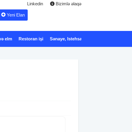
Linkedin
Bizimlə əlaqə
Yeni Elan
və elm
Restoran işi
Sənaye, Istehsalat
Xidmət
Tibb və 