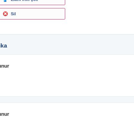
Sil
ika
unur
unur