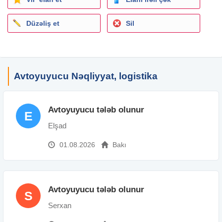
Düzəliş et
Sil
Avtoyuyucu Nəqliyyat, logistika
Avtoyuyucu tələb olunur
E
Elşad
01.08.2026
Bakı
Avtoyuyucu tələb olunur
S
Serxan