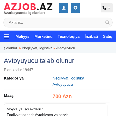
Maliyyə
Marketinq
Texnoloqiya
İnzibati
Satış
iş elanları
▸
Nəqliyyat, logistika
▸
Avtoyuyucu
Avtoyuyucu tələb olunur
Elan kodu: 19447
Kateqoriya
Nəqliyyat, logistika
Avtoyuyucu
Maaş
700 Azn
Moyka ya işçi axdarilir
Fəaliyyət sahəsi: Avtobiznes və servis