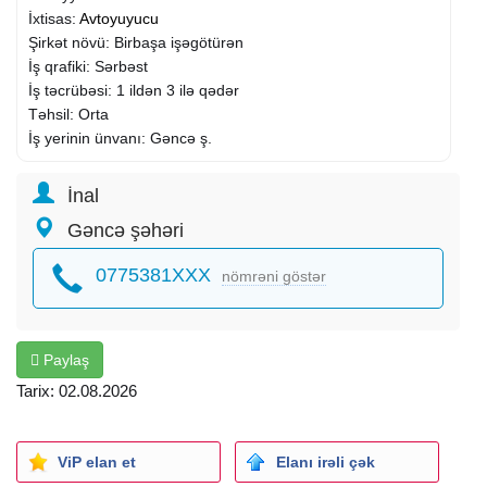
İxtisas:
Avtoyuyucu
Şirkət növü: Birbaşa işəgötürən
İş qrafiki: Sərbəst
İş təcrübəsi: 1 ildən 3 ilə qədər
Təhsil: Orta
İş yerinin ünvanı: Gəncə ş.
İnal
Gəncə şəhəri
0775381XXX
nömrəni göstər
Paylaş
Tarix: 02.08.2026
ViP elan et
Elanı irəli çək