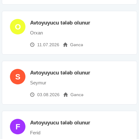
Avtoyuyucu tələb olunur
O
Orxan
11.07.2026
Gəncə
Avtoyuyucu tələb olunur
S
Seymur
03.08.2026
Gəncə
Avtoyuyucu tələb olunur
F
Ferid