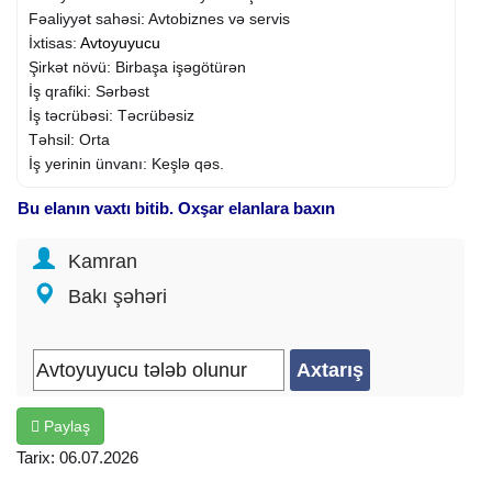
Fəaliyyət sahəsi: Avtobiznes və servis
İxtisas:
Avtoyuyucu
Şirkət növü: Birbaşa işəgötürən
İş qrafiki: Sərbəst
İş təcrübəsi: Təcrübəsiz
Təhsil: Orta
İş yerinin ünvanı: Keşlə qəs.
Bu elanın vaxtı bitib. Oxşar elanlara baxın
Kamran
Bakı şəhəri
Paylaş
Tarix: 06.07.2026