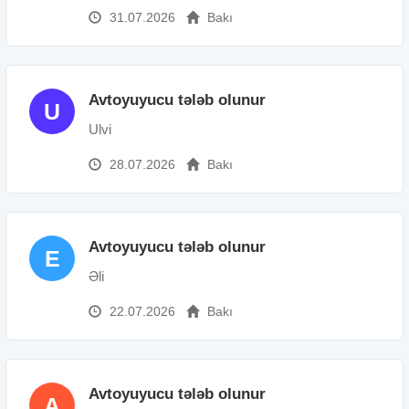
31.07.2026
Bakı
Avtoyuyucu tələb olunur
U
Ulvi
28.07.2026
Bakı
Avtoyuyucu tələb olunur
E
Əli
22.07.2026
Bakı
Avtoyuyucu tələb olunur
A