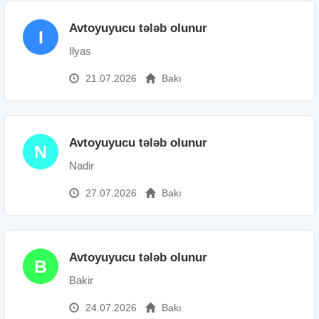
Avtoyuyucu tələb olunur
I
Ilyas
21.07.2026
Bakı
Avtoyuyucu tələb olunur
N
Nadir
27.07.2026
Bakı
Avtoyuyucu tələb olunur
B
Bakir
24.07.2026
Bakı