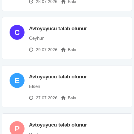
28.07.2026
Bakı
Avtoyuyucu tələb olunur
C
Ceyhun
29.07.2026
Bakı
Avtoyuyucu tələb olunur
E
Elsen
27.07.2026
Bakı
Avtoyuyucu tələb olunur
P