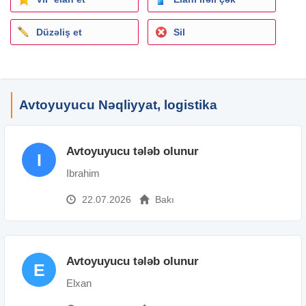
Düzəliş et
Sil
Avtoyuyucu Nəqliyyat, logistika
Avtoyuyucu tələb olunur
I
Ibrahim
22.07.2026
Bakı
Avtoyuyucu tələb olunur
E
Elxan