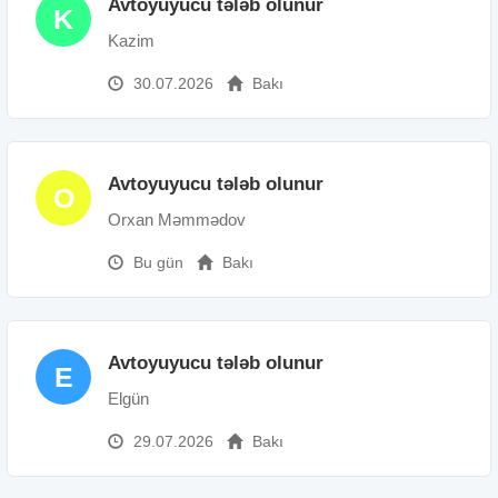
Avtoyuyucu tələb olunur
K
Kazim
30.07.2026
Bakı
Avtoyuyucu tələb olunur
O
Orxan Məmmədov
Bu gün
Bakı
Avtoyuyucu tələb olunur
E
Elgün
29.07.2026
Bakı