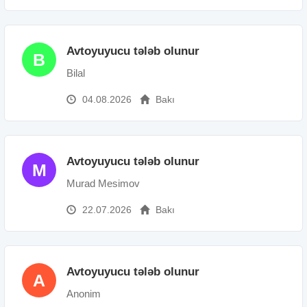
Avtoyuyucu tələb olunur
B
Bilal
04.08.2026
Bakı
Avtoyuyucu tələb olunur
M
Murad Mesimov
22.07.2026
Bakı
Avtoyuyucu tələb olunur
A
Anonim