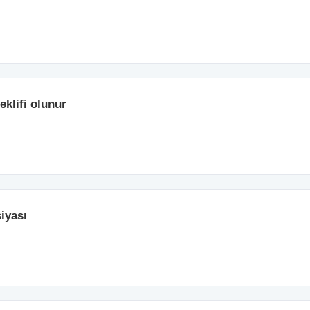
əklifi olunur
iyası