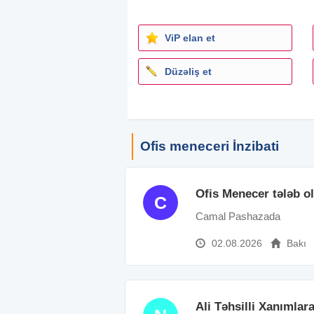
ViP elan et
Düzəliş et
Ofis meneceri İnzibati
Ofis Menecer tələb o
C
Camal Pashazada
02.08.2026
Bakı
Ali Təhsilli Xanımlara