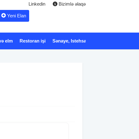
Linkedin
Bizimlə əlaqə
Yeni Elan
və elm
Restoran işi
Sənaye, Istehsalat
Xidmət
Tibb və 