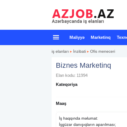
Maliyyə
Marketinq
Texn
iş elanları
▸
İnzibati
▸
Ofis meneceri
Biznes Marketinq
Elan kodu: 11994
Kateqoriya
Maaş
İş haqqında məlumat:
İşgüzar danışıqların aparılması;