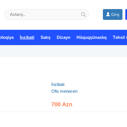
Giriş
oloqiya
İnzibati
Satış
Dizayn
Hüquqşünaslıq
Təhsil 
İnzibati
Ofis meneceri
700 Azn