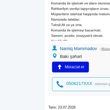
Komanda ilə işləmək və idarə olunmas
Rəhbərliyin verdiyi tapşırıqların icrası;
Müştərilərin istehsal haqqında məluma
Namizədə tələblər;
Təhsil:Ali və ya orta;
Komanda ilə işləməyi bacarmalı;
Səmimi, pozitiv, ünsiyyətcil olmalı;
Yaş:18-48;
Cinsi: Xanım və Bəylər.
Namiq Məmmədov
(Bütün
Qeyd:Təcrübə vacib deyil.Müvafiq sahə 
Bakı şəhəri
İş qrafiki:Həftədə 5 gün saat (10:00-1
Bakı şəh.Nəsimi ray.
Müraciət et
Maraqlananlar gmail adresinə CV-nizi 
0506217XXX
nömrəni g
Tarix: 23.07.2026