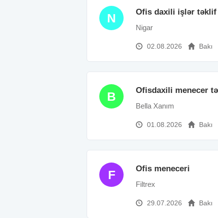
Ofis daxili işlər təkli
N
Nigar
02.08.2026
Bakı
Ofisdaxili menecer t
B
Bella Xanım
01.08.2026
Bakı
Ofis meneceri
F
Filtrex
29.07.2026
Bakı