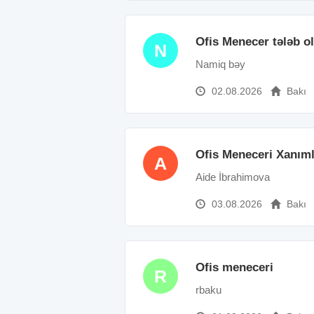
Ofis Menecer tələb olu
N
Namiq bəy
02.08.2026
Bakı
Ofis Meneceri Xanım
A
Aide İbrahimova
03.08.2026
Bakı
Ofis meneceri
R
rbaku