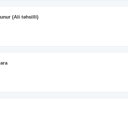
nur (Ali təhsilli)
lara