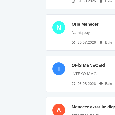
01.08.2026
Bakı
Ofis Menecer
N
Namiq bəy
30.07.2026
Bakı
OFİS MENECERİ
I
İNTEKO MMC
03.08.2026
Bakı
Menecer axtarılır diq
A