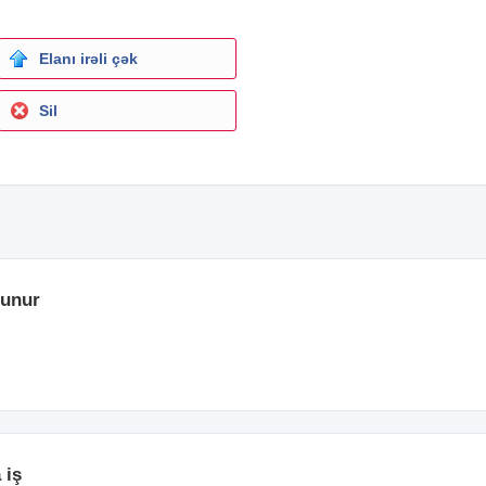
Elanı irəli çək
Sil
lunur
 iş