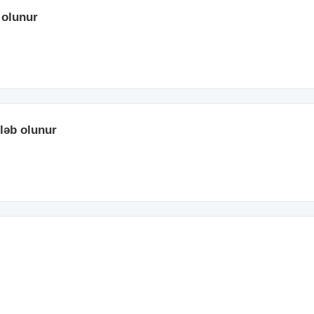
f olunur
ələb olunur