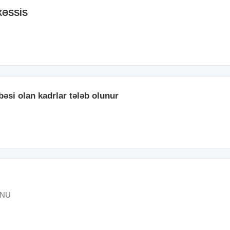
XƏSSİS
bəsi olan kadrlar tələb olunur
ONU