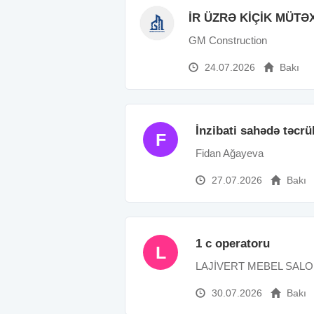
İR ÜZRƏ KİÇİK MÜTƏ
GM Construction
24.07.2026
Bakı
İnzibati sahədə təcrü
F
Fidan Ağayeva
27.07.2026
Bakı
1 c operatoru
L
LAJİVERT MEBEL SAL
30.07.2026
Bakı