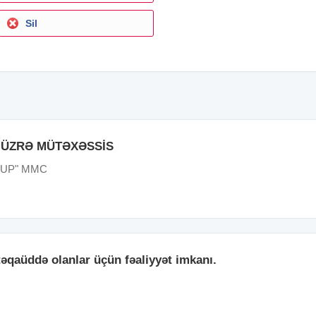
Sil
 ÜZRƏ MÜTƏXƏSSİS
OUP" MMC
təqaüddə olanlar üçün fəaliyyət imkanı.