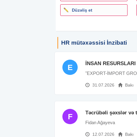
Düzəliş et
HR mütəxəssisi İnzibati
İNSAN RESURSLARI
E
"EXPORT-İMPORT GR
31.07.2026
Bakı
Təcrübəli şəxslər və 
F
Fidan Ağayeva
12.07.2026
Bakı