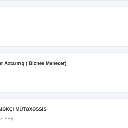
r Axtarırıq ( Biznes Menecer)
MƏKÇİ MÜTƏXƏSSİS
əzi PHŞ