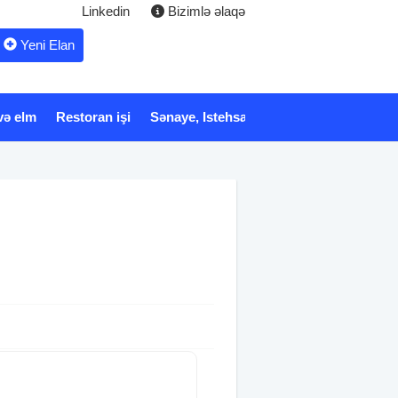
Linkedin
Bizimlə əlaqə
Yeni Elan
və elm
Restoran işi
Sənaye, Istehsalat
Xidmət
Tibb və 