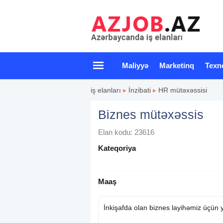
Maliyyə
Marketinq
Texn
iş elanları
▸
İnzibati
▸
HR mütəxəssisi
Biznes mütəxəssis
Elan kodu: 23616
Kateqoriya
Maaş
İnkişafda olan biznes layihəmiz üçün y