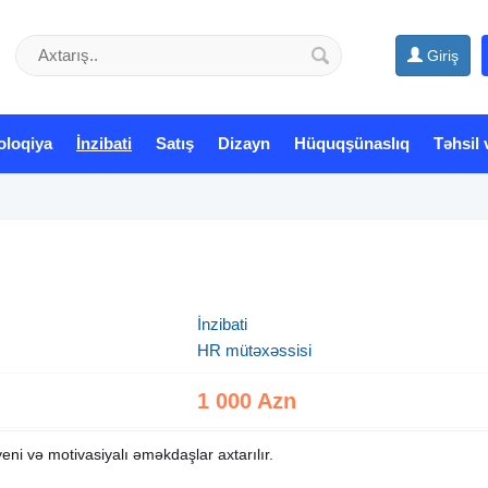
Giriş
oloqiya
İnzibati
Satış
Dizayn
Hüquqşünaslıq
Təhsil 
İnzibati
HR mütəxəssisi
1 000 Azn
eni və motivasiyalı əməkdaşlar axtarılır.