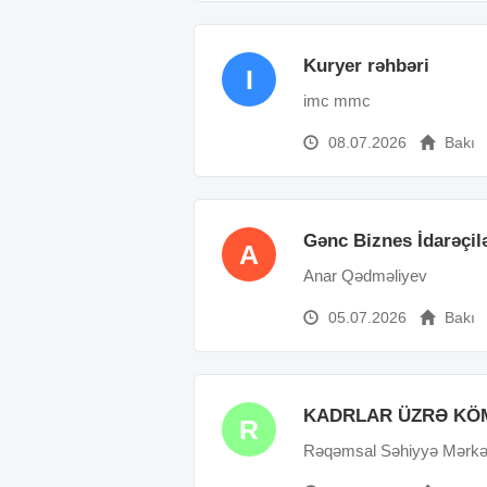
Kuryer rəhbəri
I
imc mmc
08.07.2026
Bakı
Gənc Biznes İdarəçilə
A
Anar Qədməliyev
05.07.2026
Bakı
KADRLAR ÜZRƏ KÖ
R
Rəqəmsal Səhiyyə Mərk