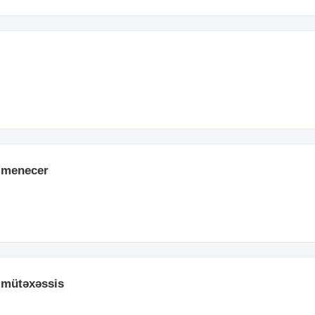
ə menecer
ə mütəxəssis