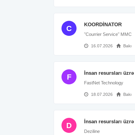
KOORDİNATOR
C
"Courrier Service" MMC
16.07.2026
Bakı
İnsan resursları üzr
F
FastNet Technology
18.07.2026
Bakı
İnsan resursları üzr
D
Deziline