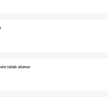
i
sis tələb olunur