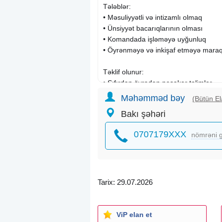
Tələblər:
• Məsuliyyətli və intizamlı olmaq
• Ünsiyyət bacarıqlarının olması
• Komandada işləməyə uyğunluq
• Öyrənməyə və inkişaf etməyə mara
Təklif olunur:
• Sıfırdan öyrədən peşəkar təlimlər
• Daimi dəstək və mentorluq
Məhəmməd bəy
(Bütün El
• Stabil gəlir imkanı və artan qazanc p
Bakı şəhəri
• Karyera yüksəlişi və şəxsi inkişaf üç
0707179XXX
nömrəni g
Təcrübə vacib deyil – əsas olan istəy
Özünü inkişaf etdirmək, yeni bacarıqla
Gəlirlər 1000+
Tarix: 29.07.2026
ViP elan et