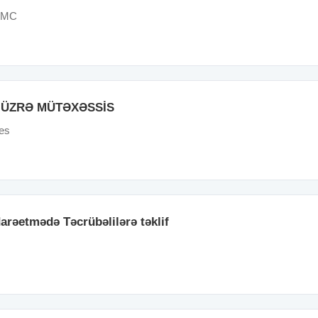
 MMC
 ÜZRƏ MÜTƏXƏSSİS
es
arəetmədə Təcrübəlilərə təklif