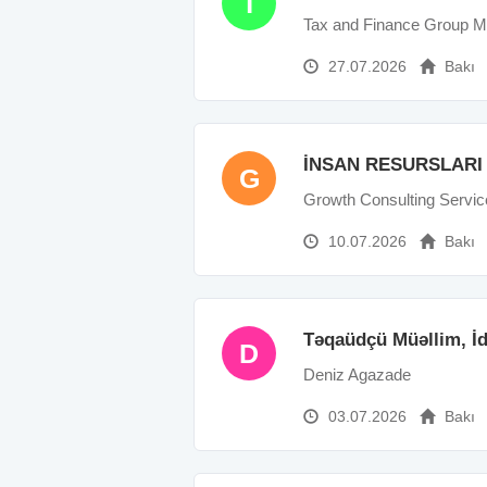
T
Tax and Finance Group
27.07.2026
Bakı
İNSAN RESURSLARI
G
Growth Consulting Servic
10.07.2026
Bakı
Təqaüdçü Müəllim, İd
D
Deniz Agazade
03.07.2026
Bakı