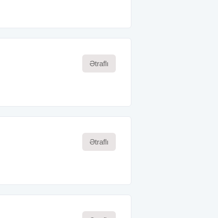
Ətraflı
Ətraflı