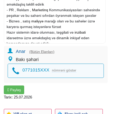
əməkdaşlıq təklifi edirik
- PR , Reklam ,
Marketinq
Kommunikasiyasıları sahəsində
peşəkar və bu sahəni sıfırdan öyrənmək istəyən şəxslər
- Biznes , satış
maliyyə
marağı olan və bu sahələr üzrə
karyera qurmaq istəyənlərə fürsət
Hazır sistemin idarə olunması, təşgilati və
inzibati
idarəetmə üzrə əməkdaşlıq və dinamik inkişaf edən
komandamıza dəvət edirik
əlaqə votsap üzərindən
Anar
(Bütün Elanları)
Bakı şəhəri
0771015XXX
nömrəni göstər
Paylaş
Tarix: 25.07.2026
ViP elan et
Elanı irəli çək