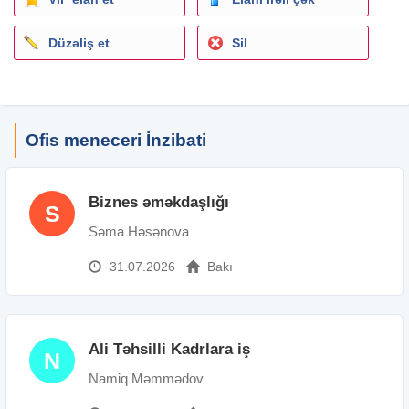
Düzəliş et
Sil
Ofis meneceri İnzibati
Biznes əməkdaşlığı
S
Səma Həsənova
31.07.2026
Bakı
Ali Təhsilli Kadrlara iş
N
Namiq Məmmədov