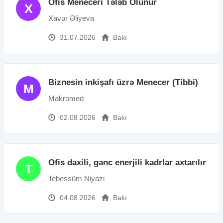
Ofis Meneceri Tələb Olunur
X
Xavər Əliyeva
31.07.2026
Bakı
Biznesin inkişafı üzrə Menecer (Tibbi)
M
Makromed
02.08.2026
Bakı
Ofis daxili, gənc enerjili kadrlar axtarılır
T
Tebessüm Niyazi
04.08.2026
Bakı