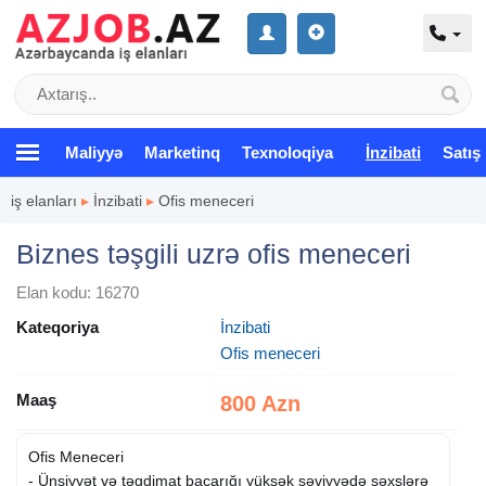
Maliyyə
Marketinq
Texnoloqiya
İnzibati
Satış
iş elanları
▸
İnzibati
▸
Ofis meneceri
Biznes təşgili uzrə ofis meneceri
Elan kodu: 16270
Kateqoriya
İnzibati
Ofis meneceri
Maaş
800 Azn
Ofis Meneceri
- Ünsiyyət və təqdimat bacarığı yüksək səviyyədə şəxslərə