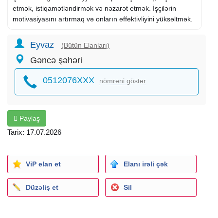
etmək, istiqamətləndirmək və nəzarət etmək. İşçilərin
motivasiyasını artırmaq və onların effektivliyini yüksəltmək.
Eyvaz
(Bütün Elanları)
Gəncə şəhəri
0512076XXX
nömrəni göstər
Paylaş
Tarix: 17.07.2026
ViP elan et
Elanı irəli çək
Düzəliş et
Sil