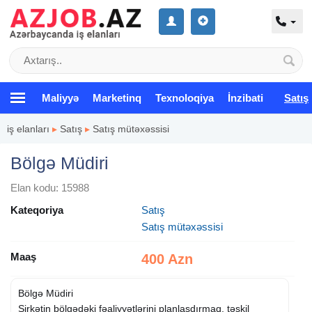
Maliyyə
Marketinq
Texnoloqiya
İnzibati
Satış
iş elanları
▸
Satış
▸
Satış mütəxəssisi
Bölgə Müdiri
Elan kodu: 15988
Kateqoriya
Satış
Satış mütəxəssisi
Maaş
400 Azn
Bölgə Müdiri
Şirkətin bölgədəki fəaliyyətlərini planlaşdırmaq, təşkil