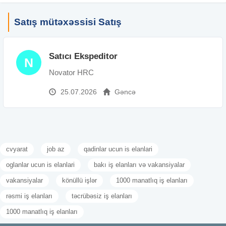
Satış mütəxəssisi Satış
Satıcı Ekspeditor
N
Novator HRC
25.07.2026
Gəncə
cvyarat
job az
qadinlar ucun is elanlari
oglanlar ucun is elanlari
bakı iş elanları və vakansiyalar
vakansiyalar
könüllü işlər
1000 manatlıq iş elanları
rəsmi iş elanları
təcrübəsiz iş elanları
1000 manatlıq iş elanları