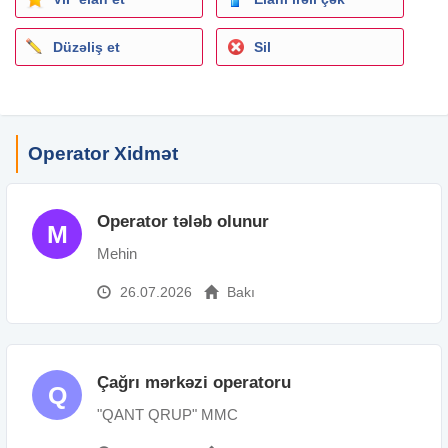
Düzəliş et
Sil
Operator Xidmət
Operator tələb olunur
M
Mehin
26.07.2026
Bakı
Çağrı mərkəzi operatoru
Q
"QANT QRUP" MMC