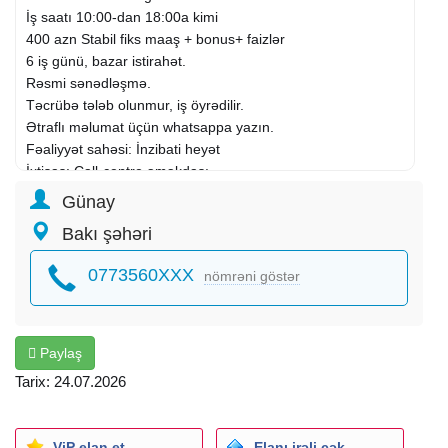
İş saatı 10:00-dan 18:00a kimi
400 azn Stabil fiks maaş + bonus+ faizlər
6 iş günü, bazar istirahət.
Rəsmi sənədləşmə.
Təcrübə tələb olunmur, iş öyrədilir.
Ətraflı məlumat üçün whatsappa yazın.
Fəaliyyət sahəsi: İnzibati heyət
İxtisas: Call-centre əməkdaşı
Şirkət növü: Birbaşa işəgötürən
Günay
İş qrafiki: Tam
Bakı şəhəri
İş təcrübəsi: Təcrübəsiz
Təhsil: Orta
0773560XXX
nömrəni göstər
İş yerinin ünvanı: Azadlıq m.
Paylaş
Tarix: 24.07.2026
ViP elan et
Elanı irəli çək