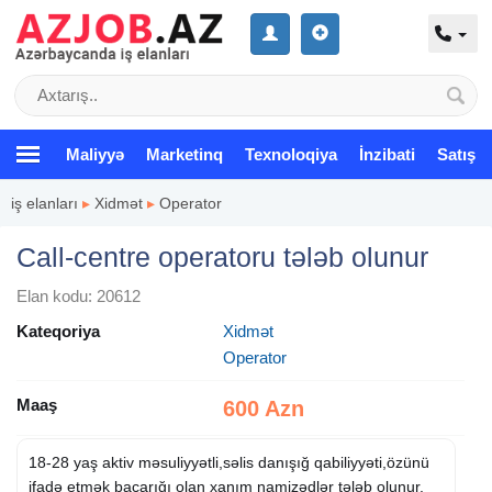
Maliyyə
Marketinq
Texnoloqiya
İnzibati
Satış
iş elanları
▸
Xidmət
▸
Operator
Call-centre operatoru tələb olunur
Elan kodu: 20612
Kateqoriya
Xidmət
Operator
Maaş
600 Azn
18-28 yaş aktiv məsuliyyətli,səlis danışığ qabiliyyəti,özünü
ifadə etmək bacarığı olan xanım namizədlər tələb olunur.