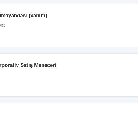
nümayəndəsi (xanım)
MC
rporativ Satış Meneceri