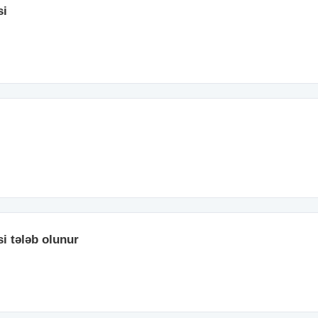
si
i tələb olunur