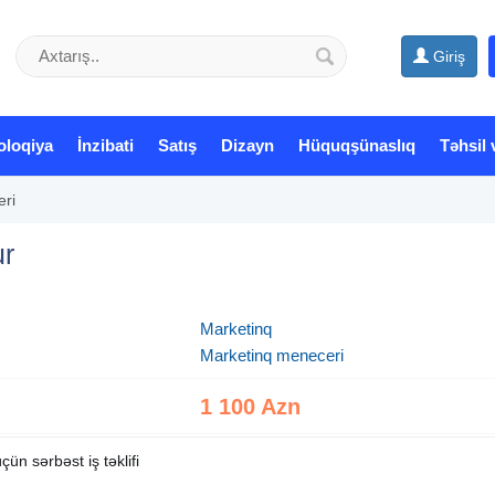
Giriş
oloqiya
İnzibati
Satış
Dizayn
Hüquqşünaslıq
Təhsil 
ri
ur
Marketinq
Marketinq meneceri
1 100 Azn
ün sərbəst iş təklifi