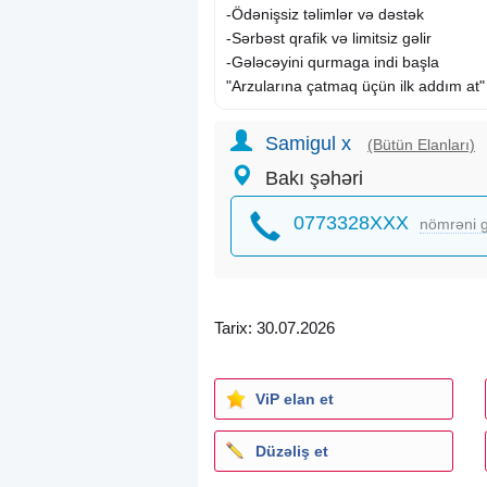
-Ödənişsiz təlimlər və dəstək
-Sərbəst qrafik və limitsiz gəlir
-Gələcəyini qurmaga indi başla
"Arzularına çatmaq üçün ilk addım at"
Samigul x
(Bütün Elanları)
Bakı şəhəri
0773328XXX
nömrəni g
Tarix: 30.07.2026
ViP elan et
Düzəliş et