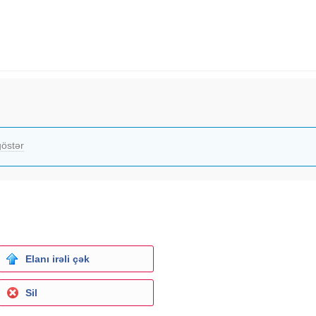
östər
Elanı irəli çək
Sil