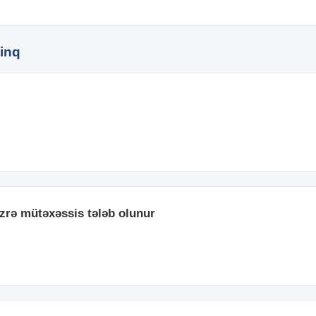
inq
zrə mütəxəssis tələb olunur