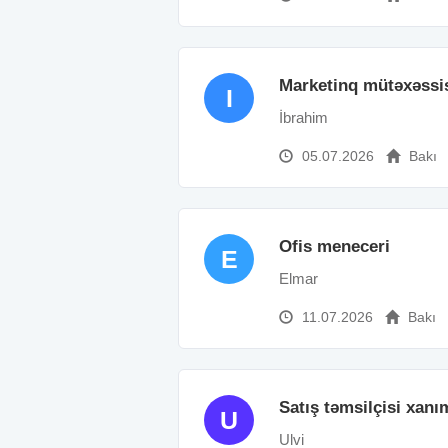
Marketinq mütəxəssis
I
İbrahim
05.07.2026
Bakı
Ofis meneceri
E
Elmar
11.07.2026
Bakı
Satış təmsilçisi xanı
U
Ulvi