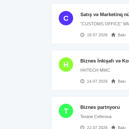
Satış və Marketinq 
C
"CUSTOMS OFFICE" M
18.07.2026
Bakı
Biznes İnkişafı və Ko
H
HHTECH MMC
14.07.2026
Bakı
Biznes partnyoru
T
Terane Ceferova
22.07.2026
Bakı