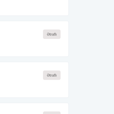
Ətraflı
Ətraflı