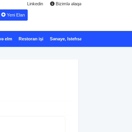
Linkedin
Bizimlə əlaqə
Yeni Elan
və elm
Restoran işi
Sənaye, Istehsalat
Xidmət
Tibb və 