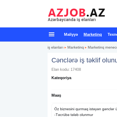
Maliyyə
Marketinq
Texn
iş elanları
▸
Marketinq
▸
Marketinq menece
Cənclərə iş təklif olun
Elan kodu: 17408
Kateqoriya
Maaş
Öz biznesini qurmaq istəyən gənclər üç
-Təcrübə tələb olunmur