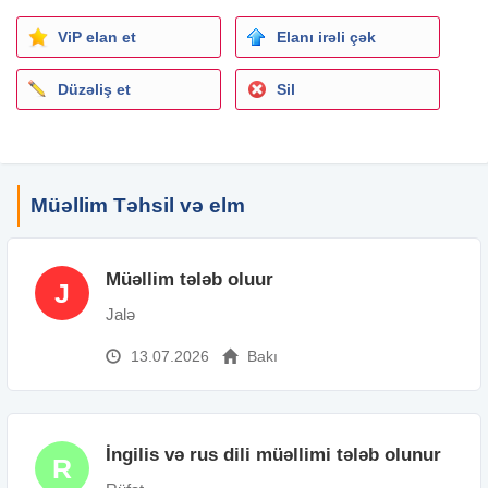
Təhsil: Orta
İş yerinin ünvanı: Azadlıq m.
ViP elan et
Elanı irəli çək
Düzəliş et
Sil
Müəllim Təhsil və elm
Müəllim tələb oluur
J
Jalə
13.07.2026
Bakı
İngilis və rus dili müəllimi tələb olunur
R