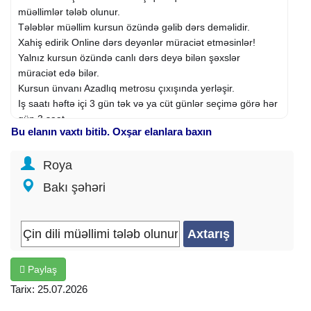
müəllimlər tələb olunur.
Tələblər müəllim kursun özündə gəlib dərs deməlidir.
Xahiş edirik Online dərs deyənlər müraciət etməsinlər!
Yalnız kursun özündə canlı dərs deyə bilən şəxslər
müraciət edə bilər.
Kursun ünvanı Azadlıq metrosu çıxışında yerləşir.
Iş saatı həftə içi 3 gün tək və ya cüt günlər seçimə görə hər
gün 3 saat.
Bu elanın vaxtı bitib. Oxşar elanlara baxın
Əmək haqqı % faizlədir.
#çin dili məlliməsi tələb olunur, #cin dili
vakansiya
, #cin dili
Roya
müəlliməsi, #cin dili
iş elanları
, #cin dili muellimi teleb
olunur, #cin dili , #çin dili, #chin dili müelliməsi, #vakansiya,
Bakı şəhəri
#is elanları, #iş elanları, #is elanlari , #çin dili mellimi teleb
olunur, #chine vacancy, #chine teacher vacancy, #cin dili
bilən,
Fəaliyyət sahəsi:
Təhsil və elm
İxtisas: Müəllim
Paylaş
Şirkət növü: Birbaşa işəgötürən
İş qrafiki: Növbəli
Tarix: 25.07.2026
İş təcrübəsi: 1 ildən aşağı