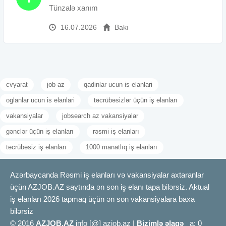
Tünzalə xanım
16.07.2026
Bakı
cvyarat
job az
qadinlar ucun is elanlari
oglanlar ucun is elanlari
təcrübəsizlər üçün iş elanları
vakansiyalar
jobsearch az vakansiyalar
gənclər üçün iş elanları
rəsmi iş elanları
təcrübəsiz iş elanları
1000 manatlıq iş elanları
Azərbaycanda Rəsmi iş elanları və vakansiyalar axtaranlar
üçün AZJOB.AZ saytında ən son iş elanı tapa bilərsiz. Aktual
iş elanları 2026 tapmaq üçün ən son vakansiyalara baxa
bilərsiz
© 2016
AZJOB.AZ
info [@] azjob.az |
Bizimlə əlaqə
a: 0