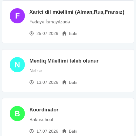
Xarici dil müəllimi (Alman,Rus,Fransız)
F
Fədayə İsmayılzadə
25.07.2026
Bakı
Məntiq Müəllimi tələb olunur
N
Nəfisə
13.07.2026
Bakı
Koordinator
B
Bakuschool
17.07.2026
Bakı