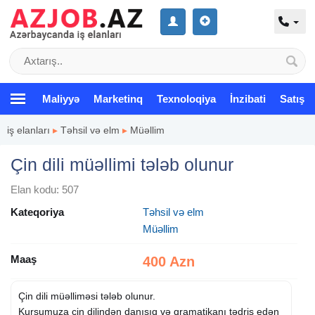
Maliyyə
Marketinq
Texnoloqiya
İnzibati
Satış
iş elanları
▸
Təhsil və elm
▸
Müəllim
Çin dili müəllimi tələb olunur
Elan kodu: 507
Kateqoriya
Təhsil və elm
Müəllim
Maaş
400 Azn
Çin dili müəlliməsi tələb olunur.
Kursumuza çin dilindən danışıq və qramatikanı tədris edən