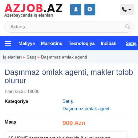
Maliyyə
Marketinq
Texnoloqiya
İnzibati
Satış
iş elanları
▸
Satış
▸
Daşınmaz əmlak agenti
Daşınmaz əmlak agenti, makler tələb
olunur
Elan kodu: 18006
Kateqoriya
Satış
Daşınmaz əmlak agenti
Maaş
900 Azn
AS HOME daşınmaz əmlak şirkətinin 8 ci mikrarayon