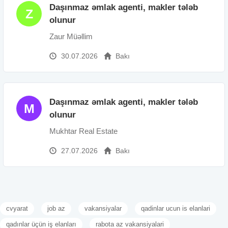
Daşınmaz əmlak agenti, makler tələb
Z
olunur
Zaur Müəllim
30.07.2026
Bakı
Daşınmaz əmlak agenti, makler tələb
M
olunur
Mukhtar Real Estate
27.07.2026
Bakı
cvyarat
job az
vakansiyalar
qadinlar ucun is elanlari
qadınlar üçün iş elanları
rabota az vakansiyalari