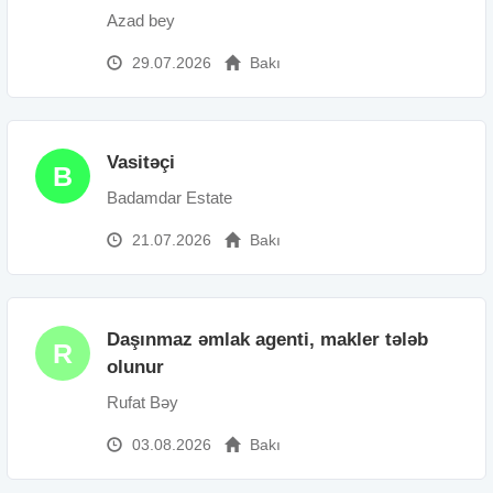
Azad bey
29.07.2026
Bakı
Vasitəçi
B
Badamdar Estate
21.07.2026
Bakı
Daşınmaz əmlak agenti, makler tələb
R
olunur
Rufat Bəy
03.08.2026
Bakı