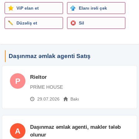
İxtisas: Daşınmaz əmlak agenti/ makler
ViP elan et
Elanı irəli çək
Şirkət növü: Birbaşa işəgötürən
İş qrafiki: Tam
Düzəliş et
Sil
İş təcrübəsi: Təcrübəsiz
Təhsil: Orta
İş yerinin ünvanı: Binəqədi rayonu ., 8 ci mikrarayon
.,Səttar Bəhlulzadə 95
Daşınmaz əmlak agenti Satış
Rieltor
P
PRİME HOUSE
29.07.2026
Bakı
Daşınmaz əmlak agenti, makler tələb
A
olunur