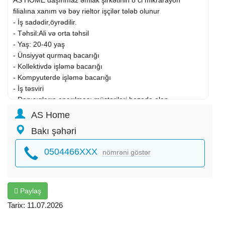
filialına xanım və bəy rieltor işçilər tələb olunur
- İş sadədir,öyrədilir.
- Təhsil:Ali və orta təhsil
- Yaş: 20-40 yaş
- Ünsiyyət qurmaq bacarığı
- Kollektivdə işləmə bacarığı
- Kompyuterde işləmə bacarığı
- İş təsviri
- Danışıqların aparılması,müştəriləri bazada olan
məlumatlarla tanış etmək və məlumat vermək
AS Home
- Müştərilərin istəklərini nəzərə alaraq uyğun əmlak
Bakı şəhəri
məhsulunu təklif etmək
- Mənzillərə baxış keçirmək
0504466XXX
nömrəni göstər
- Ofisdə informasiya bazası ilə işləmək
- İş qrafiki:həftədə 6 gün
- İş saatı:10:00-19:00
- Ödənişli elan saytlarına limitsiz elan.
Paylaş
- Maaş:Görülən işin 50%-i
Tarix: 11.07.2026
Daşınmaz əmlak agenti
/ makler tələb olunur
Fəaliyyət sahəsi:
Satış