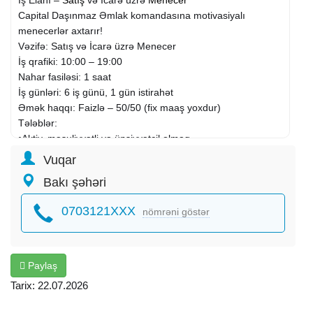
Capital Daşınmaz Əmlak komandasına motivasiyalı
menecerlər axtarır!
Vəzifə: Satış və İcarə üzrə Menecer
İş qrafiki: 10:00 – 19:00
Nahar fasiləsi: 1 saat
İş günləri: 6 iş günü, 1 gün istirahət
Əmək haqqı: Faizlə – 50/50 (fix maaş yoxdur)
Tələblər:
•Aktiv, məsuliyyətli və ünsiyyətcil olmaq
•Komputer biliklərinin olması
Vuqar
•Azərbaycan dilində səlis danışıq
Bakı şəhəri
•Rus və ingilis dilini bilməsi arzu olunandır
•İş təcrübəsi arzu olunandır
0703121XXX
nömrəni göstər
•Bu sahədə təcrübəsi olmayanlara iş öyrədilir
İşin təsviri:
•Əmlakların satış və icarəsi üzrə təqdimatı
•Müştərilərlə əlaqə, görüşlərin təşkili
Paylaş
•Baza və portfolionun genişləndirilməsi
Tarix: 22.07.2026
•Şirkət tapşırıqlarının icrası
Şirkət təklif edir: