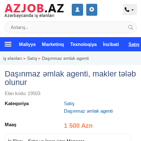
Maliyyə
Marketinq
Texnoloqiya
İnzibati
Satış
iş elanları
▸
Satış
▸
Daşınmaz əmlak agenti
Daşınmaz əmlak agenti, makler tələb
olunur
Elan kodu: 19503
Kateqoriya
Satış
Daşınmaz əmlak agenti
Maaş
1 500 Azn
İş Elanı –
Satış
və İcarə üzrə
Menecer