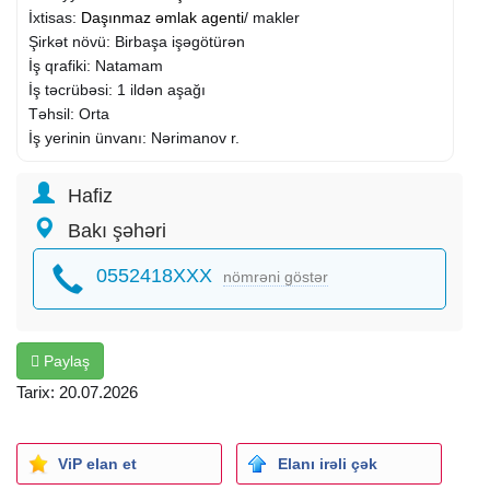
İxtisas:
Daşınmaz əmlak agenti
/ makler
Şirkət növü: Birbaşa işəgötürən
İş qrafiki: Natamam
İş təcrübəsi: 1 ildən aşağı
Təhsil: Orta
İş yerinin ünvanı: Nərimanov r.
Hafiz
Bakı şəhəri
0552418XXX
nömrəni göstər
Paylaş
Tarix: 20.07.2026
ViP elan et
Elanı irəli çək