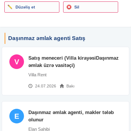
Düzəliş et
Sil
Daşınmaz əmlak agenti Satış
Satış meneceri (Villa kirayəsiDaşınmaz
V
əmlak üzrə vasitəçi)
Villa Rent
24.07.2026
Bakı
Daşınmaz əmlak agenti, makler tələb
E
olunur
Elan Sahibi