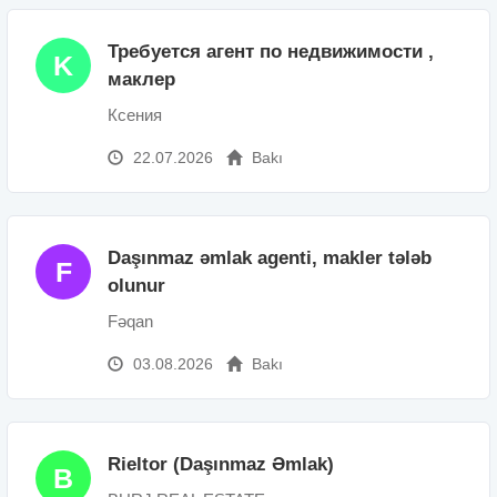
Требуется aгент по недвижимости ,
K
маклер
Ксения
22.07.2026
Bakı
Daşınmaz əmlak agenti, makler tələb
F
olunur
Fəqan
03.08.2026
Bakı
Rieltor (Daşınmaz Əmlak)
B