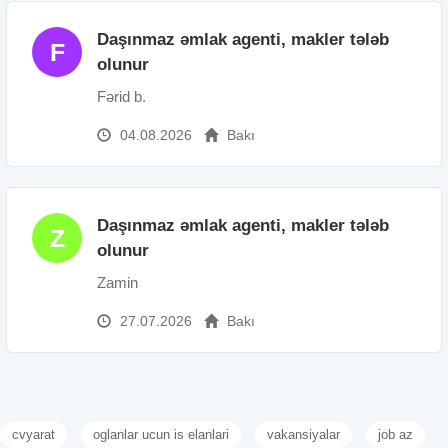
Daşınmaz əmlak agenti, makler tələb
F
olunur
Fərid b.
04.08.2026
Bakı
Daşınmaz əmlak agenti, makler tələb
Z
olunur
Zamin
27.07.2026
Bakı
cvyarat
oglanlar ucun is elanlari
vakansiyalar
job az