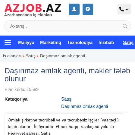
Maliyyə
Marketinq
Texnoloqiya
İnzibati
Satış
iş elanları
▸
Satış
▸
Daşınmaz əmlak agenti
Daşınmaz əmlak agenti, makler tələb
olunur
Elan kodu: 19589
Kateqoriya
Satış
Daşınmaz əmlak agenti
Əmlak şirkətinə təcrübəli və ya təcrubəsiz işçilər (vasitəçi )
tələb olunur . İs öyrədilir .Əmək haqqı razılaşma yolu ilə
Fəaliyyət sahəsi:
Satış