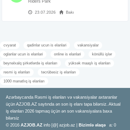
Riders Park
23.07.2026
Bakı
cvyarat
qadinlar ucun is elanlari
vakansiyalar
oglanlar ucun is elanlari
online is elanlari
könüllü işlər
beynəlxalq şirkətlərdə iş elanları
yüksək maaşlı iş elanları
rəsmi iş elanları
təcrübəsiz iş elanları
1000 manatlıq iş elanları
Azərbaycanda Rəsmi iş elanları və vakansiyalar axtaranlar
üçün AZJOB.AZ saytında ən son iş elanı tapa bilərsiz. Aktual
iş elanları 2026 tapmaq üçün ən son vakansiyalara baxa
bilərsiz
© 2016
AZJOB.AZ
info [@] azjob.az |
Bizimlə əlaqə
a: 0