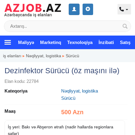
Maliyyə
Marketinq
Texnoloqiya
İnzibati
Satış
iş elanları
▸
Nəqliyyat, logistika
▸
Sürücü
Dezinfektor Sürücü (öz maşını ilə)
Elan kodu: 22784
Kateqoriya
Nəqliyyat, logistika
Sürücü
Maaş
500 Azn
İş yeri: Bakı və Abşeron ətrafı (nadir hallarda regionlara
səfər)