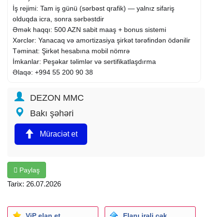
İş rejimi: Tam iş günü (sərbəst qrafik) — yalnız sifariş
olduqda icra, sonra sərbəstdir
Əmək haqqı: 500 AZN sabit maaş + bonus sistemi
Xərclər: Yanacaq və amortizasiya şirkət tərəfindən ödənilir
Təminat: Şirkət hesabına mobil nömrə
İmkanlar: Peşəkar təlimlər və sertifikatlaşdırma
Əlaqə: +994 55 200 90 38
Müştəri ünvanlarında dezinfeksiya işlərini icra etmək
DEZON MMC
Avadanlıq və preparatların təhlükəsiz daşınması və
Bakı şəhəri
istifadəsi
Gündəlik marşrut və tapşırıqlara əməl etmək
Müraciət et
Əmək haqqı: 500 AZN
samirabesharova970@gmail.com
Paylaş
Tarix: 26.07.2026
ViP elan et
Elanı irəli çək