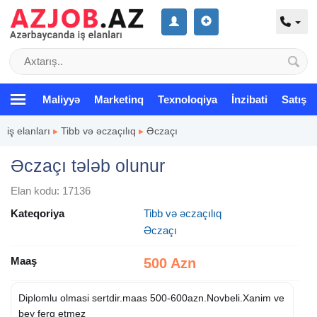
Maliyyə
Marketinq
Texnoloqiya
İnzibati
Satış
iş elanları
▸
Tibb və əczaçılıq
▸
Əczaçı
Əczaçı tələb olunur
Elan kodu: 17136
Kateqoriya
Tibb və əczaçılıq
Əczaçı
Maaş
500 Azn
Diplomlu olmasi sertdir.maas 500-600azn.Novbeli.Xanim ve
bey ferq etmez