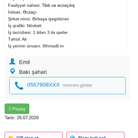
Fəaliyyət sahəsi:
Tibb və əczaçılıq
İxtisas:
Əczaçı
Şirkət növü: Birbaşa işəgötürən
İş qrafiki: Növbəli
İş təcrübəsi: 1 ildən 3 ilə qədər
Təhsil: Ali
İş yerinin ünvanı: Əhmədli m.
Emil
Bakı şəhəri
0557909XXX
nömrəni göstər
Paylaş
Tarix: 26.07.2026
ViP elan et
Elanı irəli çək