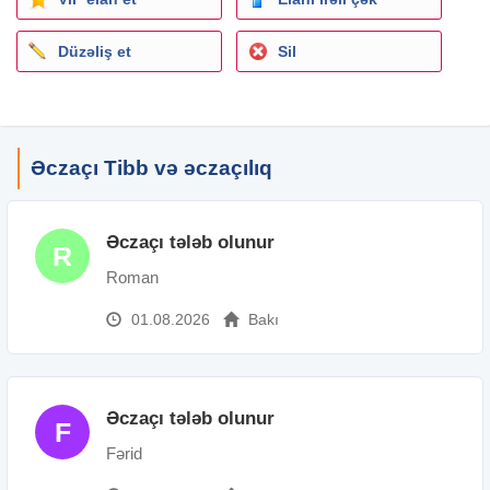
Düzəliş et
Sil
Əczaçı Tibb və əczaçılıq
Əczaçı tələb olunur
R
Roman
01.08.2026
Bakı
Əczaçı tələb olunur
F
Fərid