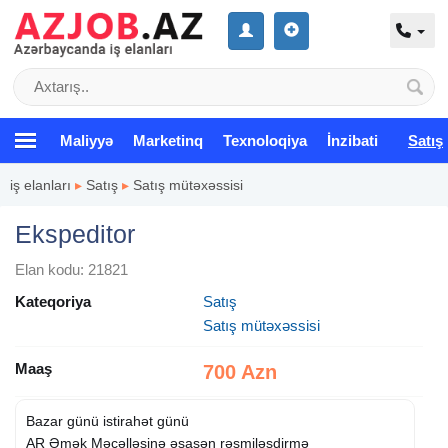
Maliyyə
Marketinq
Texnoloqiya
İnzibati
Satış
iş elanları
▸
Satış
▸
Satış mütəxəssisi
Ekspeditor
Elan kodu: 21821
Kateqoriya
Satış
Satış mütəxəssisi
Maaş
700 Azn
Bazar günü istirahət günü
AR Əmək Məcəlləsinə əsasən rəsmiləşdirmə