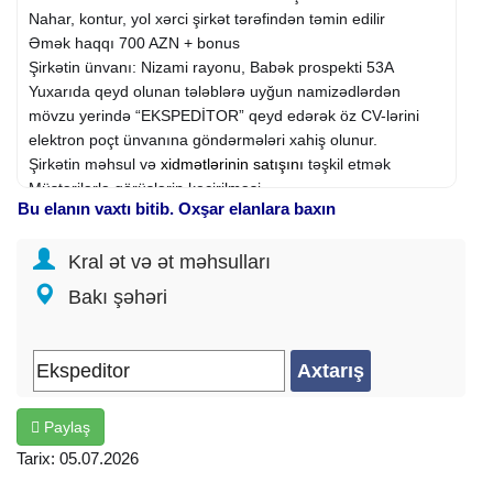
Nahar, kontur, yol xərci şirkət tərəfindən təmin edilir
Əmək haqqı 700 AZN + bonus
Şirkətin ünvanı: Nizami rayonu, Babək prospekti 53A
Yuxarıda qeyd olunan tələblərə uyğun namizədlərdən
mövzu yerində “EKSPEDİTOR” qeyd edərək öz CV-lərini
elektron poçt ünvanına göndərmələri xahiş olunur.
Şirkətin məhsul və
xidmətlərinin
satışını
təşkil etmək
Müştərilərlə görüşlərin keçirilməsi
Bu elanın vaxtı bitib. Oxşar elanlara baxın
Görüş zamanı şirkət məhsullarının təqdimatının aparılması,
bazar araşdırması aparmaq və müştəri tələbatını
Kral ət və ət məhsulları
müəyyənləşdirmək
Müştəriləri satış üçün məhsula cəlb etmək və satışın
Bakı şəhəri
reallaşması
Satış planlarının hazırlanması və icrasına nəzarət etmək
Hər gün təqdimat keçirdiyi müştərilər barədə hesabat
vermək.
Əmək haqqı: 700 AZN
Paylaş
Tarix: 05.07.2026