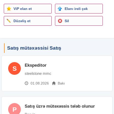
ViP elan et
Elanı irəli çək
Düzəliş et
Sil
Satış mütəxəssisi Satış
Ekspeditor
S
steelstone mmc
01.08.2026
Bakı
Satış üzrə mütəxəssis tələb olunur
P