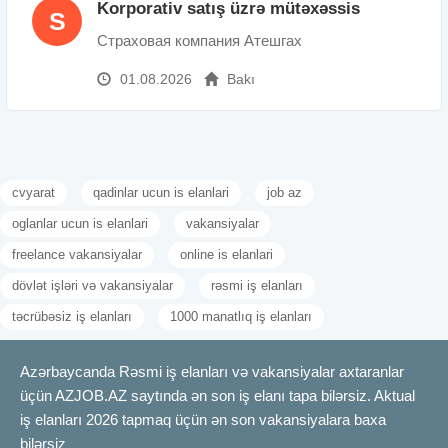
Korporativ satış üzrə mütəxəssis
S
Страховая компания Атешгах
01.08.2026
Bakı
cvyarat
qadinlar ucun is elanlari
job az
oglanlar ucun is elanlari
vakansiyalar
freelance vakansiyalar
online is elanlari
dövlət işləri və vakansiyalar
rəsmi iş elanları
təcrübəsiz iş elanları
1000 manatlıq iş elanları
Azərbaycanda Rəsmi iş elanları və vakansiyalar axtaranlar
üçün AZJOB.AZ saytında ən son iş elanı tapa bilərsiz. Aktual
iş elanları 2026 tapmaq üçün ən son vakansiyalara baxa
bilərsiz