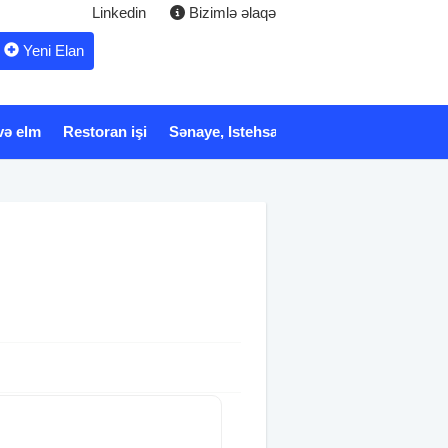
Linkedin
Bizimlə əlaqə
Yeni Elan
və elm
Restoran işi
Sənaye, Istehsalat
Xidmət
Tibb və 