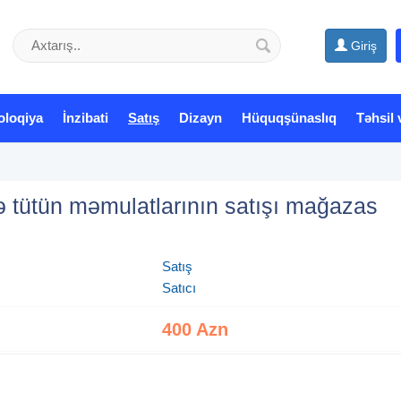
Giriş
oloqiya
İnzibati
Satış
Dizayn
Hüquqşünaslıq
Təhsil 
və tütün məmulatlarının satışı mağazas
Satış
Satıcı
400 Azn