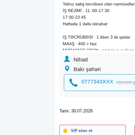
Yalnız
satış
təcrübəsi olan namizədləri
İŞ REJİMİ : 11::00-17:30
17:30-23:45
Həftədə 1 dəfə istirahət
İŞ TƏCRÜBƏSİ : 1 ildən 3 ilə qədər
MAAŞ : 400 + faiz
MÜRACİƏT ÜÇÜN : nömrəyə cv forma
Nihad
Bakı şəhəri
0777343XXX
nömrəni g
Tarix: 30.07.2026
ViP elan et