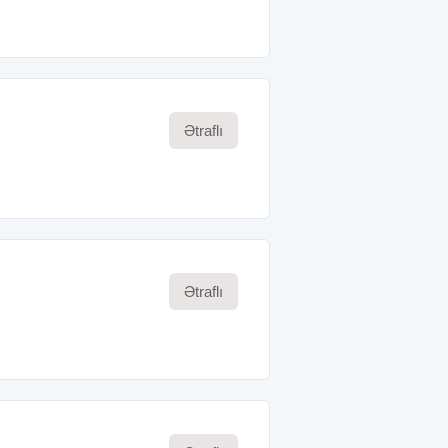
Ətraflı
Ətraflı