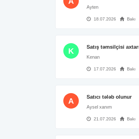
A
Ayten
18.07.2026
Bakı
Satış təmsilçisi axtarı
K
Kenan
17.07.2026
Bakı
Satıcı tələb olunur
A
Aysel xanım
21.07.2026
Bakı