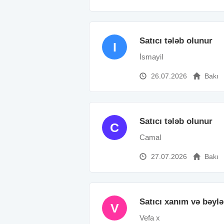
Satıcı tələb olunur
I
İsmayil
26.07.2026
Bakı
Satıcı tələb olunur
C
Camal
27.07.2026
Bakı
Satıcı xanım və bəylə
V
Vefa x