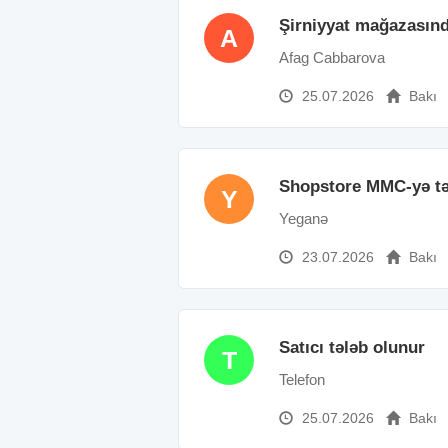
Şirniyyat mağazasınd
A
Afag Cabbarova
25.07.2026
Bakı
Shopstore MMC-yə təci
Y
Yeganə
23.07.2026
Bakı
Satıcı tələb olunur
T
Telefon
25.07.2026
Bakı