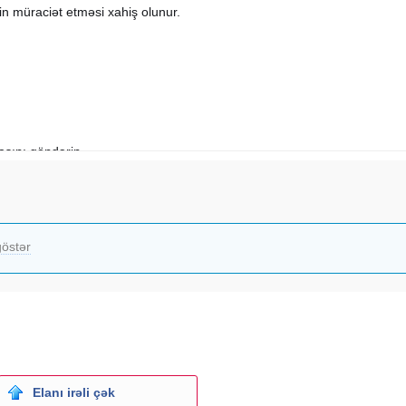
n müraciət etməsi xahiş olunur.
sını göndərin
östər
Elanı irəli çək