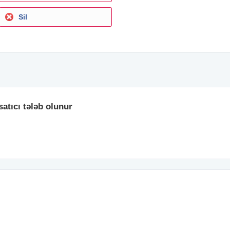
Sil
atıcı tələb olunur