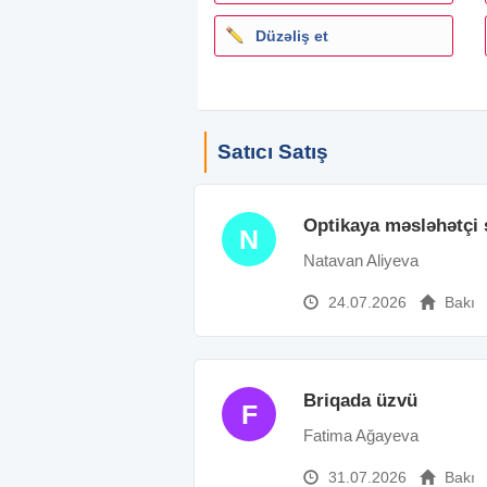
Düzəliş et
Satıcı Satış
Optikaya məsləhətçi s
N
Natavan Aliyeva
24.07.2026
Bakı
Briqada üzvü
F
Fatima Ağayeva
31.07.2026
Bakı