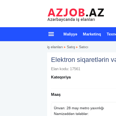
Maliyyə
Marketinq
Texn
iş elanları
▸
Satış
▸
Satıcı
Elektron siqaretlərin 
Elan kodu: 17561
Kateqoriya
Maaş
Ünvan: 28 may metro yaxınlığı
Namizəddən tələblər: