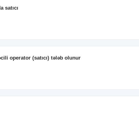
a satıcı
li operator (satıcı) tələb olunur