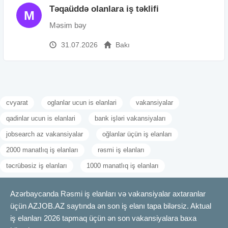
Təqaüddə olanlara iş təklifi
M
Məsim bəy
31.07.2026
Bakı
cvyarat
oglanlar ucun is elanlari
vakansiyalar
qadinlar ucun is elanlari
bank işləri vakansiyaları
jobsearch az vakansiyalar
oğlanlar üçün iş elanları
2000 manatlıq iş elanları
rəsmi iş elanları
təcrübəsiz iş elanları
1000 manatlıq iş elanları
Azərbaycanda Rəsmi iş elanları və vakansiyalar axtaranlar
üçün AZJOB.AZ saytında ən son iş elanı tapa bilərsiz. Aktual
iş elanları 2026 tapmaq üçün ən son vakansiyalara baxa