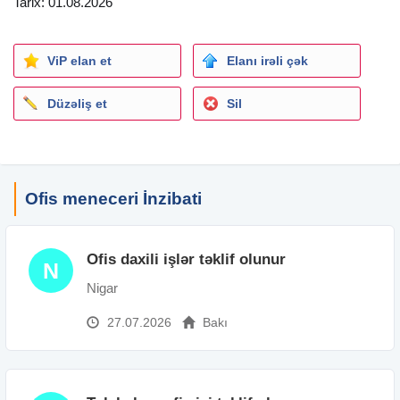
Tarix: 01.08.2026
ViP elan et
Elanı irəli çək
Düzəliş et
Sil
Ofis meneceri İnzibati
Ofis daxili işlər təklif olunur
N
Nigar
27.07.2026
Bakı