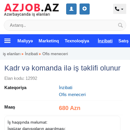
Maliyyə
Marketinq
Texnoloqiya
İnzibati
Satış
iş elanları
▸
İnzibati
▸
Ofis meneceri
Kadr və komanda ilə iş təklifi olunur
Elan kodu: 12992
Kateqoriya
İnzibati
Ofis meneceri
Maaş
680 Azn
İş haqqında məlumat:
İşgüzar danışıqların aparılması;