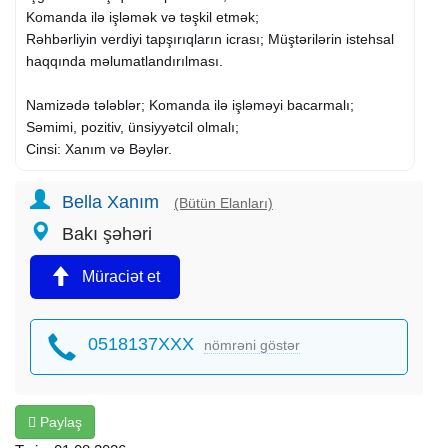
Komanda ilə işləmək və təşkil etmək;
Rəhbərliyin verdiyi tapşırıqların icrası; Müştərilərin istehsal
haqqında məlumatlandırılması.
Namizədə tələblər; Komanda ilə işləməyi bacarmalı;
Səmimi, pozitiv, ünsiyyətcil olmalı;
Cinsi: Xanım və Bəylər.
Qeyd:İş praktiki öyrədilir.Təcrübə vacib deyil.
Bella Xanım
(Bütün Elanları)
İş qrafiki:Həftədə 5 gün saat (10:00-17:00).
Bakı şəhəri
Bakı şəh.Nəsimi ray.
Müraciət et
Maraqlananlar qeyd olunan nömrə ilə əlaqə saxlaya və ya
CV-nizi göndərə bilərsiz.
0518137XXX
nömrəni göstər
Paylaş