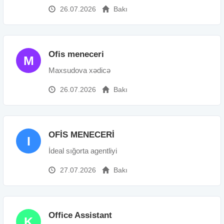
26.07.2026
Bakı
Ofis meneceri
M
Maxsudova xədicə
26.07.2026
Bakı
OFİS MENECERİ
I
İdeal sığorta agentliyi
27.07.2026
Bakı
Office Assistant
K