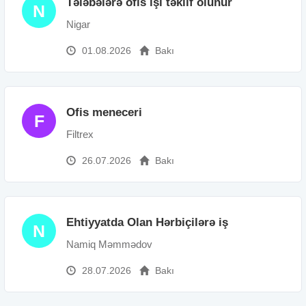
Tələbələrə ofis işi təklif olunur
N
Nigar
01.08.2026
Bakı
Ofis meneceri
F
Filtrex
26.07.2026
Bakı
Ehtiyyatda Olan Hərbiçilərə iş
N
Namiq Məmmədov
28.07.2026
Bakı