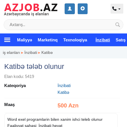
Maliyyə
Marketinq
Texnoloqiya
İnzibati
Satış
iş elanları
▸
İnzibati
▸
Katibə
Katibə tələb olunur
Elan kodu: 5419
Kateqoriya
İnzibati
Katibə
Maaş
500 Azn
Word exel programlarin bilen xanim ishci teleb olunur
Fəaliyyət sahəsi: İnzibati heyət