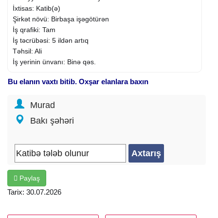
İxtisas: Katib(ə)
Şirkət növü: Birbaşa işəgötürən
İş qrafiki: Tam
İş təcrübəsi: 5 ildən artıq
Təhsil: Ali
İş yerinin ünvanı: Binə qəs.
Bu elanın vaxtı bitib. Oxşar elanlara baxın
Murad
Bakı şəhəri
Paylaş
Tarix: 30.07.2026