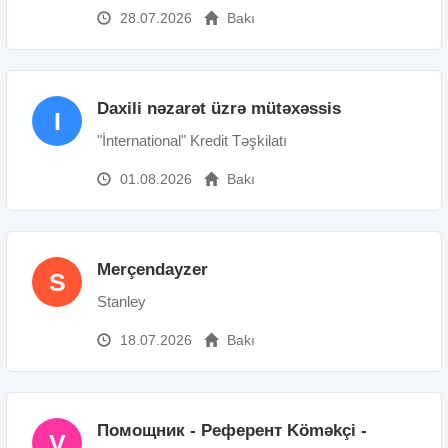
28.07.2026
Bakı
Daxili nəzarət üzrə mütəxəssis
I
"İnternational" Kredit Təşkilatı
01.08.2026
Bakı
Merçendayzer
S
Stanley
18.07.2026
Bakı
Помощник - Референт Köməkçi -
V