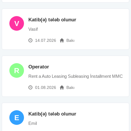
Katib(ə) tələb olunur
V
Vasif
14.07.2026
Bakı
Operator
R
Rent a Auto Leasing Subleasing İnstallment MMC
01.08.2026
Bakı
Katib(ə) tələb olunur
E
Emil