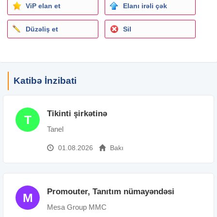
ViP elan et
Elanı irəli çək
Düzəliş et
Sil
Katibə İnzibati
Tikinti şirkətinə
T
Tanel
01.08.2026
Bakı
Promouter, Tanıtım nümayəndəsi
M
Mesa Group MMC