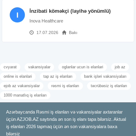
İnzibati köməkçi (layihə yönümlü)
I
Inova Healthcare
17.07.2026
Bakı
cvyarat
vakansiyalar
oglanlar ucun is elanlari
job az
online is elanlari
tap az iş elanları
bank işləri vakansiyaları
ejob az vakansiyalar
rəsmi iş elanları
təcrübəsiz iş elanları
1000 manatlıq iş elanları
Azərbaycanda Rəsmi iş elanları və vakansiyalar axtaranlar
üçün AZJOB.AZ saytında ən son iş elanı tapa bilərsiz. Aktual
iş elanları 2026 tapmaq üçün ən son vakansiyalara baxa
bilərsiz