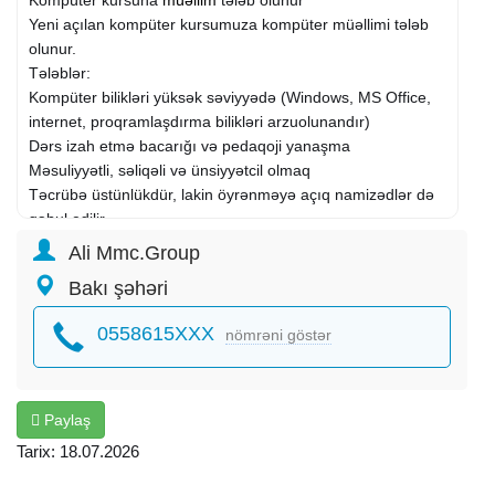
Yeni açılan kompüter kursumuza kompüter müəllimi tələb
olunur.
Tələblər:
Kompüter bilikləri yüksək səviyyədə (Windows, MS Office,
internet, proqramlaşdırma bilikləri arzuolunandır)
Dərs izah etmə bacarığı və pedaqoji yanaşma
Məsuliyyətli, səliqəli və ünsiyyətcil olmaq
Təcrübə üstünlükdür, lakin öyrənməyə açıq namizədlər də
qəbul edilir
İş barədə:
Ali Mmc.Group
Fərdi və qrup dərslərinin keçirilməsi
Bakı şəhəri
Kurs proqramına uyğun dərslərin planlanması və
aparılması
0558615XXX
nömrəni göstər
Şagirdlərlə düzgün və səmərəli ünsiyyət
Rahat iş mühiti və yeni açılmış kurs
Əmək haqqı: Razılaşma yolu ilə
Ünvan: (
Memar
Əcəmi)
Paylaş
Fəaliyyət sahəsi:
Təhsil və elm
Tarix: 18.07.2026
İxtisas: Müəllim
Şirkət növü: Birbaşa işəgötürən