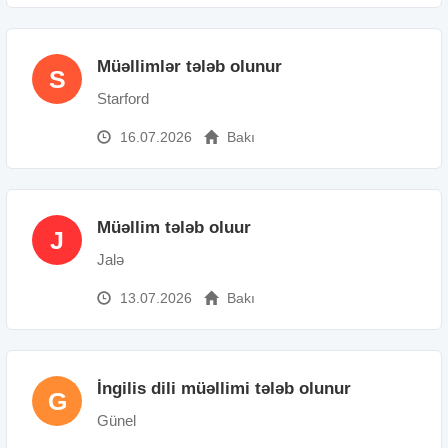
Müəllimlər tələb olunur
S
Starford
16.07.2026
Bakı
Müəllim tələb oluur
J
Jalə
13.07.2026
Bakı
İngilis dili müəllimi tələb olunur
G
Günel