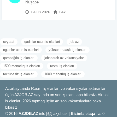
Nuşabə
04.08.2026
Bakı
cvyarat
qadinlar ucun is elanlari
job az
oglanlar ucun is elanlari
yüksək maaşlı iş elanları
qarabağda iş elanları
jobsearch az vakansiyalar
1500 manatlıq is elanları
rəsmi iş elanları
təcrübəsiz iş elanları
1000 manatlıq iş elanları
Azərbaycanda Rəsmi iş elanları və vakansiyalar axtaranlar
üçün AZJOB.AZ saytında ən son iş elanı tapa bilərsiz. Aktual
iş elanları 2026 tapmaq üçün ən son vakansiyalara baxa
bilərsiz
© 2016
AZJOB.AZ
info [@] azjob.az |
Bizimlə əlaqə
a: 0