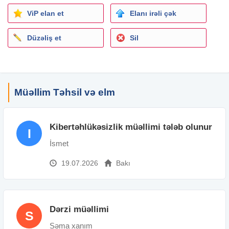
İş qrafiki: Tam
ViP elan et
Elanı irəli çək
İş təcrübəsi: 1 ildən 3 ilə qədər
Təhsil: Orta
Düzəliş et
Sil
İş yerinin ünvanı: Memar Əcəmi m.
Müəllim Təhsil və elm
Kibertəhlükəsizlik müəllimi tələb olunur
I
İsmet
19.07.2026
Bakı
Dərzi müəllimi
S
Səma xanım