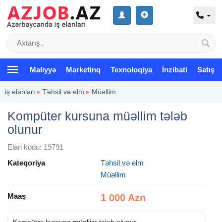
Maliyyə
Marketinq
Texnoloqiya
İnzibati
Satış
iş elanları
▸
Təhsil və elm
▸
Müəllim
Kompüter kursuna müəllim tələb
olunur
Elan kodu: 19791
Kateqoriya
Təhsil və elm
Müəllim
Maaş
1 000 Azn
Kompüter kursuna
müəllim
tələb olunur