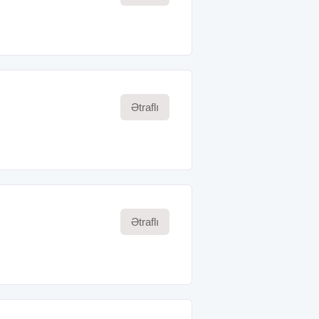
Ətraflı
Ətraflı