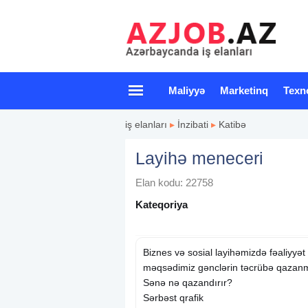
Maliyyə
Marketinq
Texn
iş elanları
▸
İnzibati
▸
Katibə
Layihə meneceri
Elan kodu: 22758
Kateqoriya
Biznes və sosial layihəmizdə fəaliyyət
məqsədimiz gənclərin təcrübə qazanm
Sənə nə qazandırır?
Sərbəst qrafik