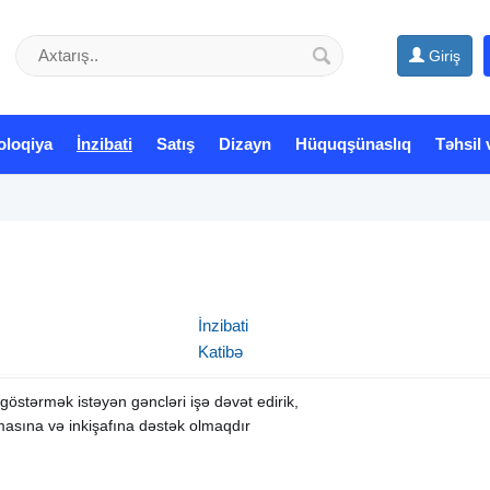
Giriş
oloqiya
İnzibati
Satış
Dizayn
Hüquqşünaslıq
Təhsil 
İnzibati
Katibə
 göstərmək istəyən gəncləri işə dəvət edirik,
asına və inkişafına dəstək olmaqdır