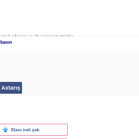
mail adresinə cv ilə müraciət etsinlər.
 baxın
n
acaqsan.
Elanı irəli çək