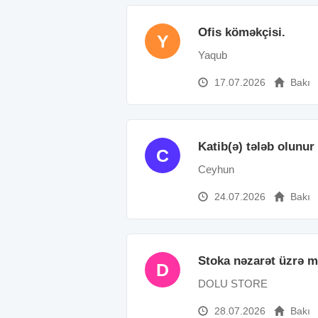
Ofis köməkçisi.
Y
Yaqub
17.07.2026
Bakı
Katib(ə) tələb olunur
C
Ceyhun
24.07.2026
Bakı
Stoka nəzarət üzrə m
D
DOLU STORE
28.07.2026
Bakı