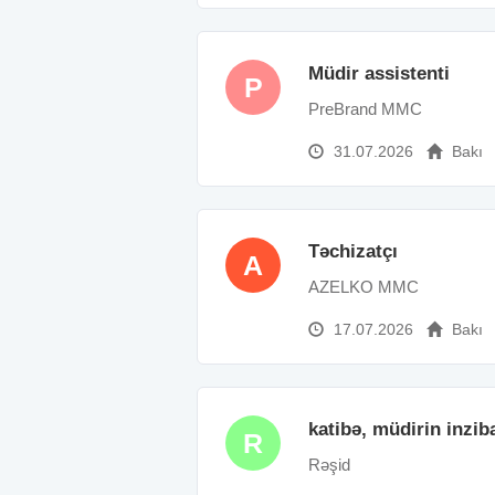
Müdir assistenti
P
PreBrand MMC
31.07.2026
Bakı
Təchizatçı
A
AZELKO MMC
17.07.2026
Bakı
katibə, müdirin inzib
R
Rəşid