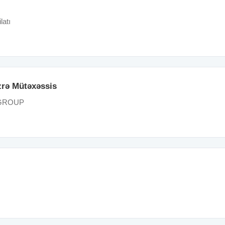
latı
üzrə Mütəxəssis
GROUP