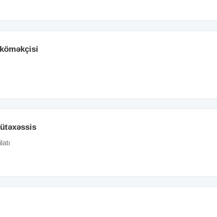
köməkçisi
mütəxəssis
latı