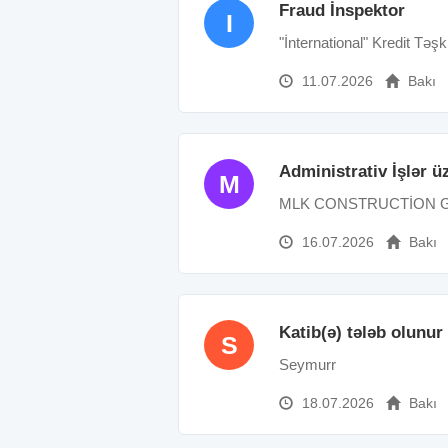
Fraud İnspektor
I
"İnternational" Kredit Təşki
11.07.2026
Bakı
Administrativ İşlər 
M
MLK CONSTRUCTİON 
16.07.2026
Bakı
Katib(ə) tələb olunur
S
Seymurr
18.07.2026
Bakı