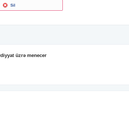
Sil
eydiyyat üzrə menecer