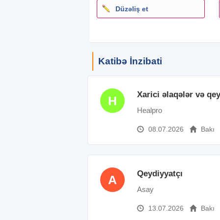
Düzəliş et
Katibə İnzibati
Xarici əlaqələr və q
H
Healpro
08.07.2026
Bakı
Qeydiyyatçı
A
Asay
13.07.2026
Bakı