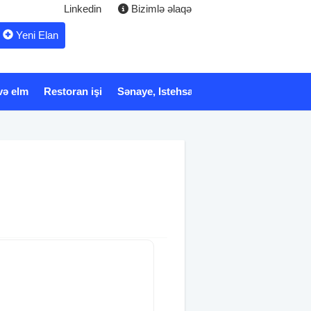
Linkedin
Bizimlə əlaqə
Yeni Elan
və elm
Restoran işi
Sənaye, Istehsalat
Xidmət
Tibb və 