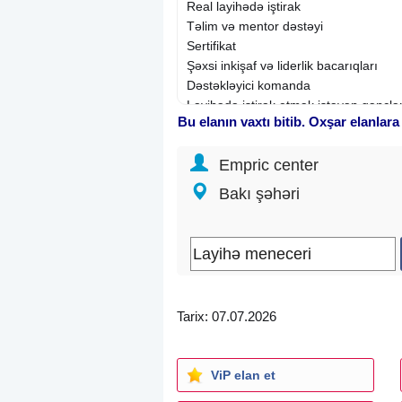
Real layihədə iştirak
Təlim və mentor dəstəyi
Sertifikat
Şəxsi inkişaf və liderlik bacarıqları
Dəstəkləyici komanda
Layihədə iştirak etmək istəyən gənclər 
Bu elanın vaxtı bitib. Oxşar elanlara
Nə edəcəksən?
Komanda ilə işləyəcəksən
Empric center
Müştərilərlə ünsiyyət quracaqsan
Layihələrin təşkilində iştirak edəcəksə
Bakı şəhəri
Biznes sahəsində yeni biliklər qazan
Tarix: 07.07.2026
ViP elan et