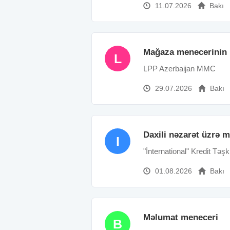
11.07.2026
Bakı
Mağaza menecerinin 
L
LPP Azerbaijan MMC
29.07.2026
Bakı
Daxili nəzarət üzrə 
I
"İnternational" Kredit Təşki
01.08.2026
Bakı
Məlumat meneceri
B