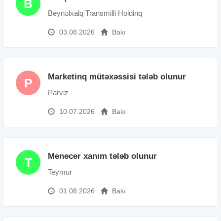
B
Beynəlxalq Transmilli Holdinq
03.08.2026
Bakı
Marketinq mütəxəssisi tələb olunur
P
Parviz
10.07.2026
Bakı
Menecer xanım tələb olunur
T
Teymur
01.08.2026
Bakı