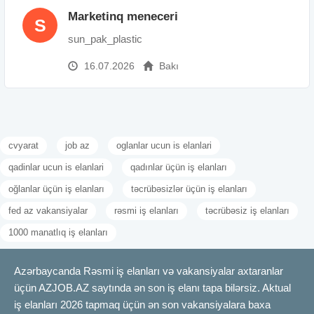
Marketinq meneceri
S
sun_pak_plastic
16.07.2026
Bakı
cvyarat
job az
oglanlar ucun is elanlari
qadinlar ucun is elanlari
qadınlar üçün iş elanları
oğlanlar üçün iş elanları
təcrübəsizlər üçün iş elanları
fed az vakansiyalar
rəsmi iş elanları
təcrübəsiz iş elanları
1000 manatlıq iş elanları
Azərbaycanda Rəsmi iş elanları və vakansiyalar axtaranlar
üçün AZJOB.AZ saytında ən son iş elanı tapa bilərsiz. Aktual
iş elanları 2026 tapmaq üçün ən son vakansiyalara baxa