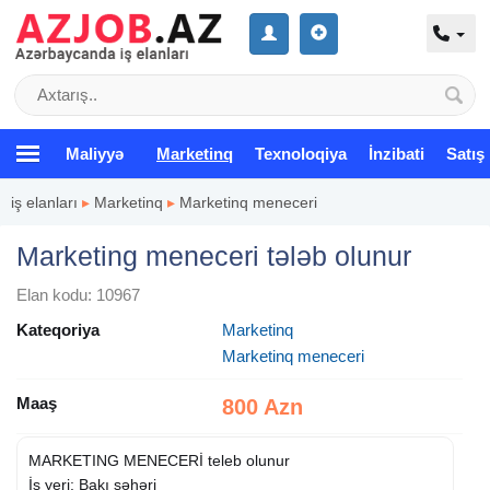
Maliyyə
Marketinq
Texnoloqiya
İnzibati
Satış
iş elanları
▸
Marketinq
▸
Marketinq meneceri
Marketing meneceri tələb olunur
Elan kodu: 10967
Kateqoriya
Marketinq
Marketinq meneceri
Maaş
800 Azn
MARKETING MENECERİ teleb olunur
İş yeri: Bakı şəhəri