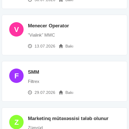
Menecer Operator
V
"Vialink" MMC
13.07.2026
Bakı
SMM
F
Filtrex
29.07.2026
Bakı
Marketinq mütəxəssisi tələb olunur
Z
Zümrüd