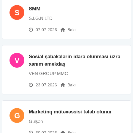
SMM
S
S.I.G.N LTD
07.07.2026
Bakı
Sosial şəbəkələrin idarə olunması üzrə
V
xanım əməkdaş
VEN GROUP MMC
23.07.2026
Bakı
Marketinq mütəxəssisi tələb olunur
G
Gülşən
30.07.2026
Bakı