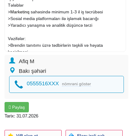
Tələblər
>
Marketinq
sahəsində minimum 1-3 il iş təcrübəsi
>Sosial media platformaları ilə işləmək bacarığı
>Yaradıcı yanaşma və analitik düşüncə tərzi
Vəzifələr:
>Brendin tanıtımı üzrə tədbirlərin təşkili və həyata
keçirilməsi
>Sosial media hesablarının idarə olunması və məzmun
Afiq M
planının hazırlanması
Bakı şəhəri
>Əmək haqqi ve Bonus sistemi və əlavə motivasiya
0555516XXX
nömrəni göstər
proqramları
>Peşəkar və dinamik iş mühiti
>Karyera inkişafı və təlim imkanları
Paylaş
İş qrafiki: Həftə içi 5 gün, 09:00 - 18:00
Tarix: 31.07.2026
ViP elan et
Elanı irəli çək