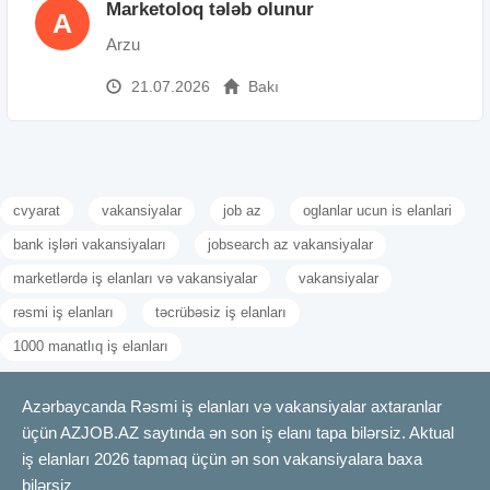
Marketoloq tələb olunur
A
Arzu
21.07.2026
Bakı
cvyarat
vakansiyalar
job az
oglanlar ucun is elanlari
bank işləri vakansiyaları
jobsearch az vakansiyalar
marketlərdə iş elanları və vakansiyalar
vakansiyalar
rəsmi iş elanları
təcrübəsiz iş elanları
1000 manatlıq iş elanları
Azərbaycanda Rəsmi iş elanları və vakansiyalar axtaranlar
üçün AZJOB.AZ saytında ən son iş elanı tapa bilərsiz. Aktual
iş elanları 2026 tapmaq üçün ən son vakansiyalara baxa
bilərsiz