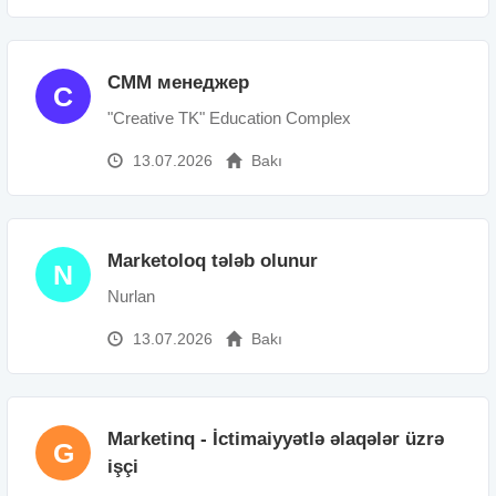
СММ менеджер
C
"Creative TK" Education Complex
13.07.2026
Bakı
Marketoloq tələb olunur
N
Nurlan
13.07.2026
Bakı
Marketinq - İctimaiyyətlə əlaqələr üzrə
G
işçi