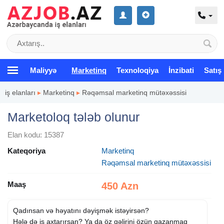
Maliyyə
Marketinq
Texnoloqiya
İnzibati
Satış
iş elanları
▸
Marketinq
▸
Rəqəmsal marketinq mütəxəssisi
Marketoloq tələb olunur
Elan kodu: 15387
Kateqoriya
Marketinq
Rəqəmsal marketinq mütəxəssisi
Maaş
450 Azn
Qadınsan və həyatını dəyişmək istəyirsən?
Hələ də iş axtarırsan? Ya da öz gəlirini özün qazanmaq