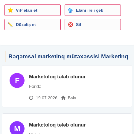
ViP elan et
Elanı irəli çək
Düzəliş et
Sil
Rəqəmsal marketinq mütəxəssisi Marketinq
Marketoloq tələb olunur
F
Fəridə
19.07.2026
Bakı
Marketoloq tələb olunur
M