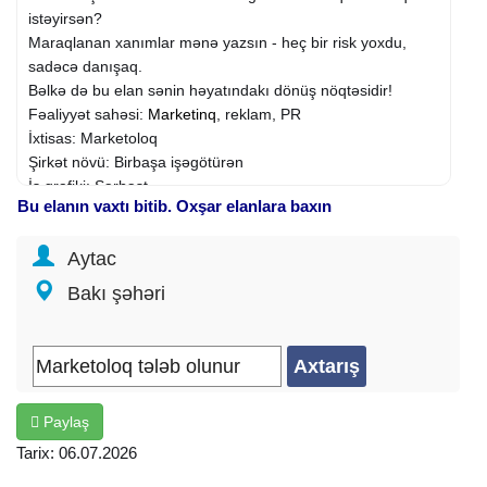
istəyirsən?
Maraqlanan xanımlar mənə yazsın - heç bir risk yoxdu,
sadəcə danışaq.
Bəlkə də bu elan sənin həyatındakı dönüş nöqtəsidir!
Fəaliyyət sahəsi:
Marketinq
, reklam, PR
İxtisas: Marketoloq
Şirkət növü: Birbaşa işəgötürən
İş qrafiki: Sərbəst
Bu elanın vaxtı bitib. Oxşar elanlara baxın
İş təcrübəsi: Təcrübəsiz
Təhsil: Orta
Aytac
İş yerinin ünvanı: Qara Qarayev m.
Distant iş: Bəli
Bakı şəhəri
Paylaş
Tarix: 06.07.2026