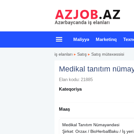
Maliyyə
Marketinq
Texn
iş elanları
▸
Satış
▸
Satış mütəxəssisi
Medikal tanıtım nüma
Elan kodu: 21885
Kateqoriya
Maaş
Medikal Tanıtım Nümayəndəsi
Şirkət: Orzax / BioHerbalBaku / İş yeri