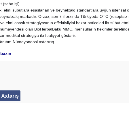
t (sahə işi)
x, elmi sübutlara əsaslanan və beynəlxalq standartlara uyğun istehsal o
beynəlxalq markadır. Orzax, son 7 il ərzində Türkiyədə OTC (reseptsiz
 elmi əsaslı strategiyasının effektivliyini bazar nəticələri ilə sübut etmi
ümayəndəsi olan BioHerbalBaku MMC, məhsulların həkimlər tərəfindən e
 medikal strategiya ilə fəaliyyət göstərir.
nıtım Nümayəndəsi axtarırıq.
 baxın
hsullarının həkimlərə elmi əsaslarla tanıdılmasını təmin edən və sah
qsəd Orzax məhsullarının həkimlər tərəfindən elmi əsaslarla tövsiyə o
ə görə fərqlənir)
omanda ilə işləmək imkanı
vakansiya
adı qeyd edilərək