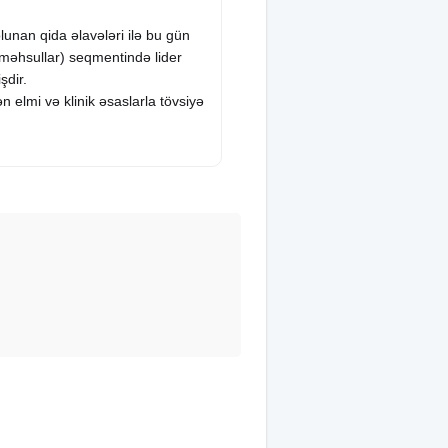
lunan qida əlavələri ilə bu gün
 məhsullar) seqmentində lider
şdir.
lmi və klinik əsaslarla tövsiyə
ədə medikal strategiyanın
lunmasını təmin etməkdir.