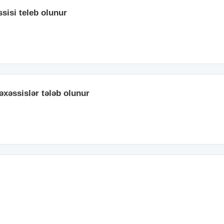
sisi teleb olunur
əxəssislər tələb olunur