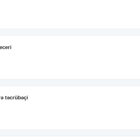
eceri
rə təcrübəçi