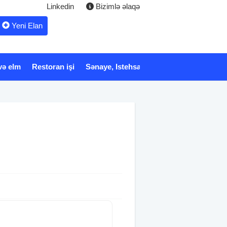
Linkedin
Bizimlə əlaqə
Yeni Elan
və elm
Restoran işi
Sənaye, Istehsalat
Xidmət
Tibb və 