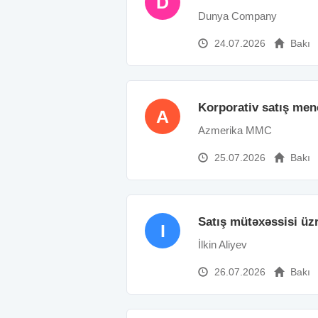
D
Dunya Company
24.07.2026
Bakı
Korporativ satış men
A
Azmerika MMC
25.07.2026
Bakı
Satış mütəxəssisi üz
I
İlkin Aliyev
26.07.2026
Bakı