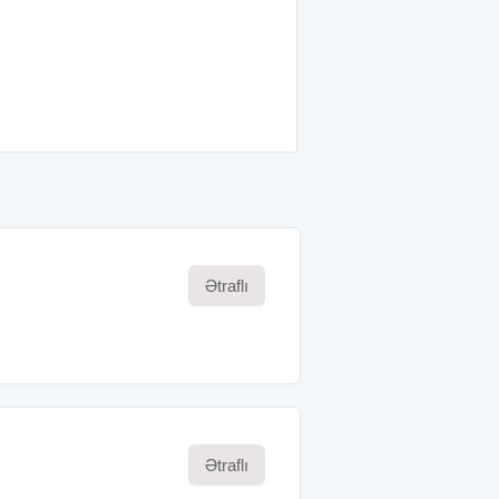
 Orzax məhsullarının elmi və
k qeydiyyatının aparılması
Ətraflı
Ətraflı