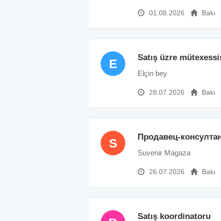
01.08.2026
Bakı
Satış üzre mütexessi
E
Elçin bey
28.07.2026
Bakı
Продавец-консулта
S
Suvenir Magaza
26.07.2026
Bakı
Satış koordinatoru