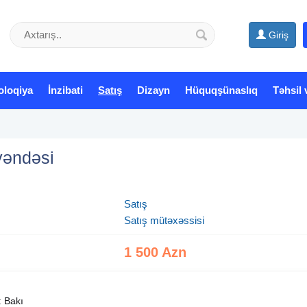
Giriş
oloqiya
İnzibati
Satış
Dizayn
Hüquqşünaslıq
Təhsil 
yəndəsi
Satış
Satış mütəxəssisi
1 500 Azn
: Bakı