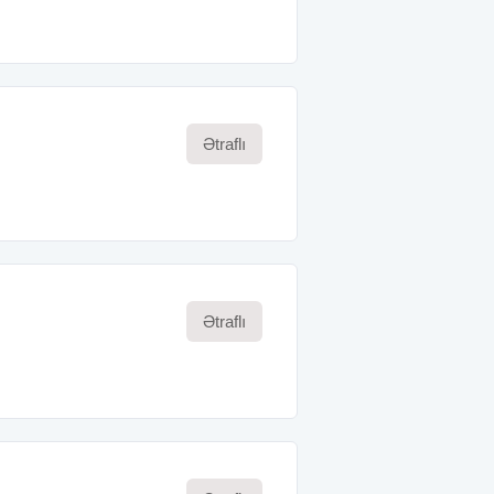
Ətraflı
Ətraflı