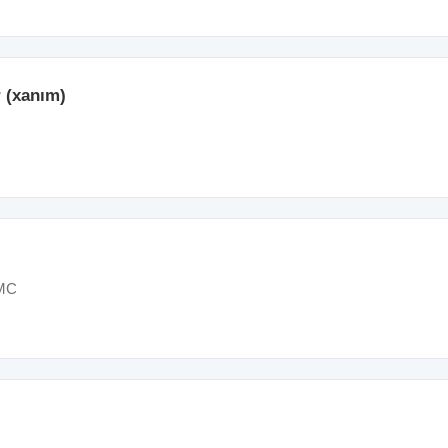
 (xanım)
MMC