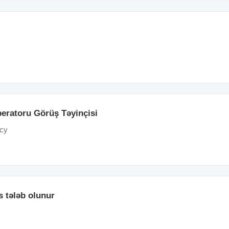
eratoru Görüş Təyinçisi
ncy
s tələb olunur