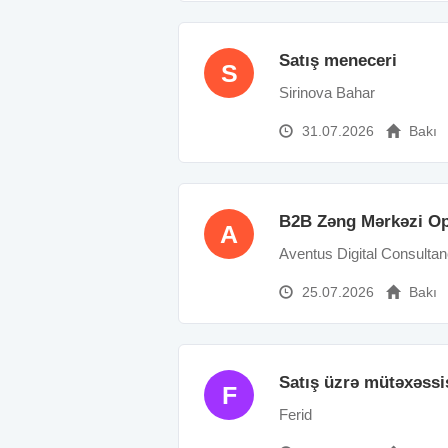
Satış meneceri
S
Sirinova Bahar
31.07.2026
Bakı
B2B Zəng Mərkəzi Op
A
Aventus Digital Consulta
25.07.2026
Bakı
Satış üzrə mütəxəssi
F
Ferid