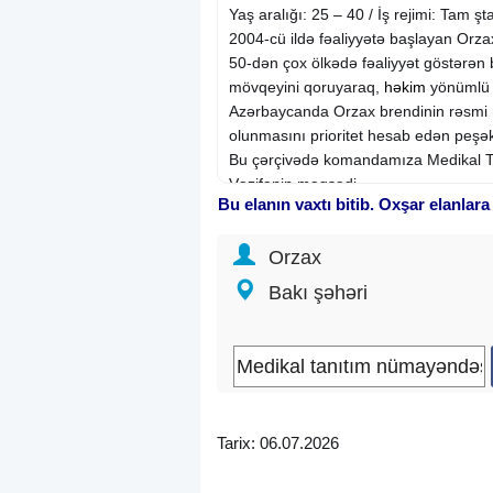
Yaş aralığı: 25 – 40 / İş rejimi: Tam şta
2004-cü ildə fəaliyyətə başlayan Orza
50-dən çox ölkədə fəaliyyət göstərən 
mövqeyini qoruyaraq,
həkim
yönümlü və
Azərbaycanda Orzax brendinin rəsmi n
olunmasını prioritet hesab edən peşəkar
Bu çərçivədə komandamıza Medikal Ta
Vəzifənin məqsədi
Bu elanın vaxtı bitib. Oxşar elanlara
Medikal Tanıtım Nümayəndəsi Orzax mə
birbaşa icraçısıdır.
Orzax
Bu vəzifə
satış
yönümlü deyil; əsas mə
800 – 1500 AZN əmək haqqı (təcrübəy
Bakı şəhəri
Premiya sistemi
Yemək kartı
Benzin kartı
Geyim dəstəyi
Davamlı təlim və inkişaf imkanları
Güclü beynəlxalq brend və peşəkar k
Tarix: 06.07.2026
Müraciət qaydası: mövzu hissəsində
Bu vakansiya kimlər üçün DEYİL