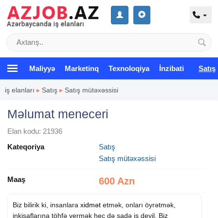
Maliyyə
Marketinq
Texnoloqiya
İnzibati
Satış
iş elanları
▸
Satış
▸
Satış mütəxəssisi
Məlumat meneceri
Elan kodu: 21936
Kateqoriya
Satış
Satış mütəxəssisi
Maaş
600 Azn
Biz bilirik ki, insanlara
xidmət
etmək, onları öyrətmək,
inkişaflarına töhfə vermək heç də sadə iş deyil. Biz