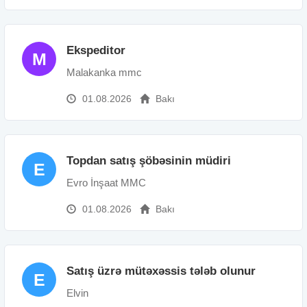
Ekspeditor
M
Malakanka mmc
01.08.2026
Bakı
Topdan satış şöbəsinin müdiri
E
Evro İnşaat MMC
01.08.2026
Bakı
Satış üzrə mütəxəssis tələb olunur
E
Elvin