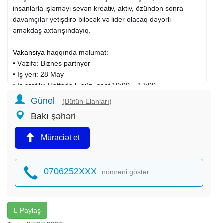
insanlarla işləməyi sevən kreativ, aktiv, özündən sonra
davamçılar yetişdirə biləcək və lider olacaq dəyərli
əməkdaş axtarışındayıq.
Vakansiya
haqqında məlumat:
• Vəzifə: Biznes partnyor
• İş yeri: 28 May
• İş qrafiki: Həftədə 5 gün, saat 10:00 – 17:00
• Əməkhaqqı: Əməkhaqqı + bonus
Günel
(Bütün Elanları)
Bakı şəhəri
• Vəzifə öhdəlikləri:
Komanda quruculuğu və idarə olunması, liderlik,
Müraciət et
məlumatlandırma və maarifləndirmə fəaliyyətlərinin həyata
keçirilməsi, işlərin planlaşdırılması, biznes proseslərinin
təşkili və ümumi idarəçilik funksiyalarının icrası.
0706252XXX
nömrəni göstər
• Tələblər:
İnsanlarla işləməyi sevən, yüksək ünsiyyət və təşkilatçılıq
bacarıqlarına malik, kreativ, aktiv, məsuliyyətli, etibarlı,
Paylaş
biznes yönümlü, müsbət enerjili və dinamik komandada