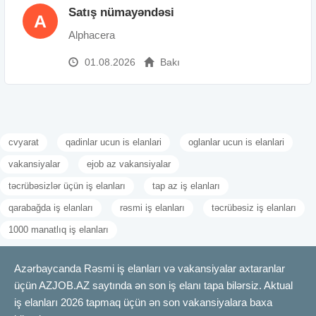
Satış nümayəndəsi
A
Alphacera
01.08.2026
Bakı
cvyarat
qadinlar ucun is elanlari
oglanlar ucun is elanlari
vakansiyalar
ejob az vakansiyalar
təcrübəsizlər üçün iş elanları
tap az iş elanları
qarabağda iş elanları
rəsmi iş elanları
təcrübəsiz iş elanları
1000 manatlıq iş elanları
Azərbaycanda Rəsmi iş elanları və vakansiyalar axtaranlar
üçün AZJOB.AZ saytında ən son iş elanı tapa bilərsiz. Aktual
iş elanları 2026 tapmaq üçün ən son vakansiyalara baxa