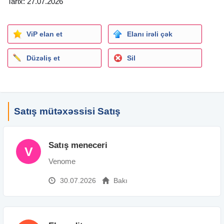
Tarix: 27.07.2026
effektiv fəaliyyət göstərə bilən namizədlər.
• Qeyd:
ViP elan et
Elanı irəli çək
Vakansiya üzrə iş prosesi namizədlərə öyrədilir və ilkin təlim
dəstəyi təmin olunur.
Düzəliş et
Sil
Hörmətlə,
Günel İsmayılzadə
Satış mütəxəssisi Satış
Satış meneceri
V
Venome
30.07.2026
Bakı