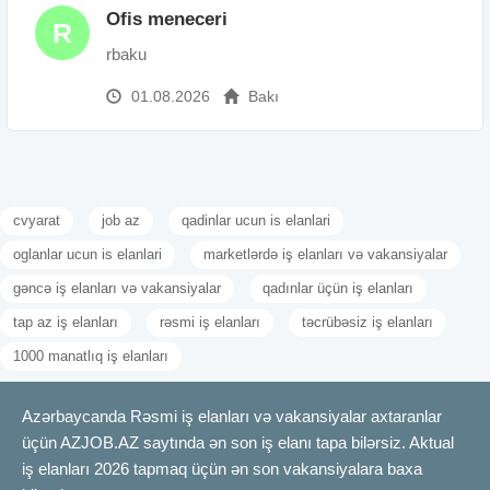
Ofis meneceri
R
rbaku
01.08.2026
Bakı
cvyarat
job az
qadinlar ucun is elanlari
oglanlar ucun is elanlari
marketlərdə iş elanları və vakansiyalar
gəncə iş elanları və vakansiyalar
qadınlar üçün iş elanları
tap az iş elanları
rəsmi iş elanları
təcrübəsiz iş elanları
1000 manatlıq iş elanları
Azərbaycanda Rəsmi iş elanları və vakansiyalar axtaranlar
üçün AZJOB.AZ saytında ən son iş elanı tapa bilərsiz. Aktual
iş elanları 2026 tapmaq üçün ən son vakansiyalara baxa