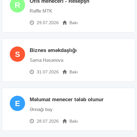
Ofis meneceri - Resepşn
R
Raffle MTK
29.07.2026
Bakı
Biznes əməkdaşlığı
S
Səma Həsənova
31.07.2026
Bakı
Məlumat menecer tələb olunur
E
Ənnağı bəy
28.07.2026
Bakı