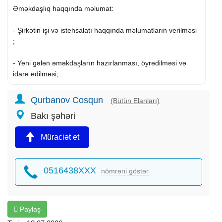
Əməkdaşlıq haqqında məlumat:
- Şirkətin işi və istehsalatı haqqında məlumatların verilməsi
;
- Yeni gələn əməkdaşların hazırlanması, öyrədilməsi və
idarə edilməsi;
- İşgüzar görüşlərin keçirilməsi
Qurbanov Cosqun
(Bütün Elanları)
Bakı şəhəri
- Əməkdaşlıqla bağlı
iş elanlarının
yerləşdirilməsi.
Müraciət et
İş qrafiki:
- Həftə içi 5gün saat 10:00-17:00.Şənbə, Bazar istirahət.
0516438XXX
nömrəni göstər
Namizəddən tələblər:
- Cinsi: Xanım və yaxud Bəylər;
Paylaş