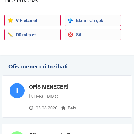
Tarix: 18.07.2026
- Yaş həddi: 18-40;
- Azərbaycan dilində səlis və aydın danışmalıdır;
ViP elan et
Elanı irəli çək
- Müvafiq sahə üzrə iş təcrübəsi şirkət hesabına öyrədilir .
Düzəliş et
Sil
Ünvan:28may, Ş.Əzizbəyov 140 A.
Maraqlananlar CV-lərini ə göndərə və yaxud qeyd olunan
nömrə ilə əlaqə saxlaya bilərlər.
Ofis meneceri İnzibati
OFİS MENECERİ
I
İNTEKO MMC
03.08.2026
Bakı