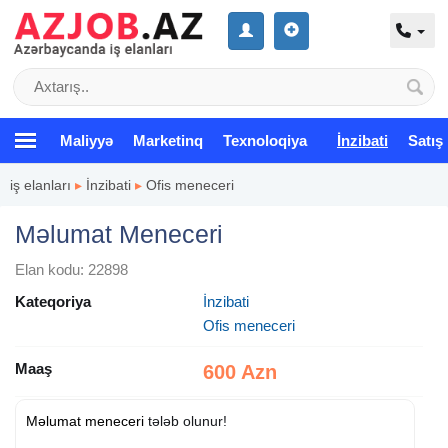
Maliyyə
Marketinq
Texnoloqiya
İnzibati
Satış
iş elanları
▸
İnzibati
▸
Ofis meneceri
Məlumat Meneceri
Elan kodu: 22898
Kateqoriya
İnzibati
Ofis meneceri
Maaş
600 Azn
Məlumat meneceri
tələb olunur!