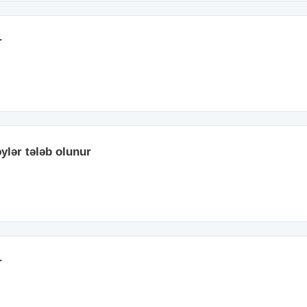
r
ylər tələb olunur
r