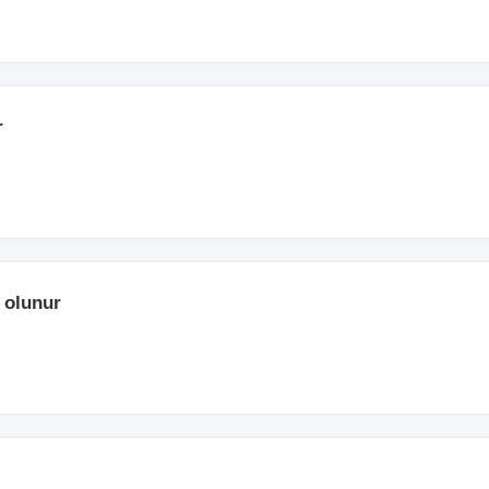
r
 olunur