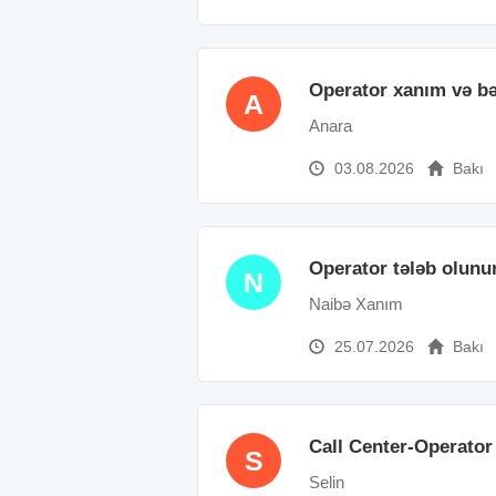
Operator xanım və bə
A
Anara
03.08.2026
Bakı
Operator tələb olunu
N
Naibə Xanım
25.07.2026
Bakı
Call Center-Operator
S
Selin