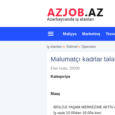
Maliyyə
Marketinq
Texn
iş elanları
▸
Xidmət
▸
Operator
Məlumatçı kadrlar tələ
Elan kodu: 20099
Kateqoriya
Maaş
BİOLOJİ YAŞAM MERKEZINE AKTİV meluma
İş saati 10:00dan 16:00a kimi