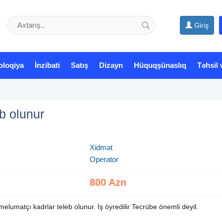
Giriş
oloqiya
İnzibati
Satış
Dizayn
Hüquqşünaslıq
Təhsil 
b olunur
Xidmət
Operator
800 Azn
tçı kadrlar teleb olunur. İş öyredilir Tecrübe önemli deyil.