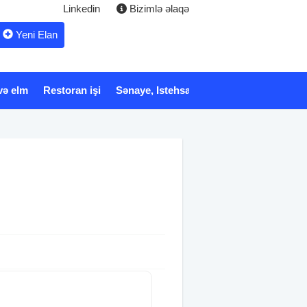
Linkedin
Bizimlə əlaqə
Yeni Elan
və elm
Restoran işi
Sənaye, Istehsalat
Xidmət
Tibb və 