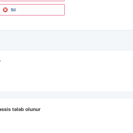
Sil
r
əssis tələb olunur