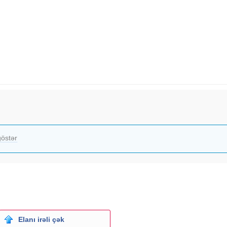
östər
Elanı irəli çək