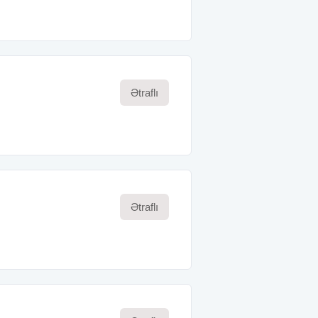
Ətraflı
Ətraflı