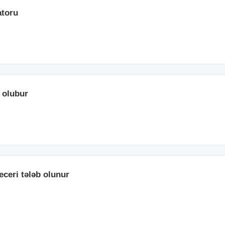
atoru
 olubur
eceri tələb olunur