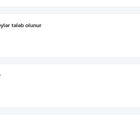
ylər tələb olunur
r