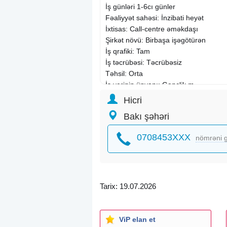
İş günləri 1-6cı günler
Fəaliyyət sahəsi: İnzibati heyət
İxtisas: Call-centre əməkdaşı
Şirkət növü: Birbaşa işəgötürən
İş qrafiki: Tam
İş təcrübəsi: Təcrübəsiz
Təhsil: Orta
İş yerinin ünvanı: Gənclik m.
Hicri
Bakı şəhəri
0708453XXX
nömrəni g
Tarix: 19.07.2026
ViP elan et