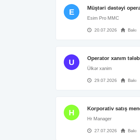
Müştəri dəstəyi oper
E
Esim Pro MMC
20.07.2026
Bakı
Operator xanım tələb
U
Ülkər xanim
29.07.2026
Bakı
Korporativ satış men
H
Hr Manager
27.07.2026
Bakı