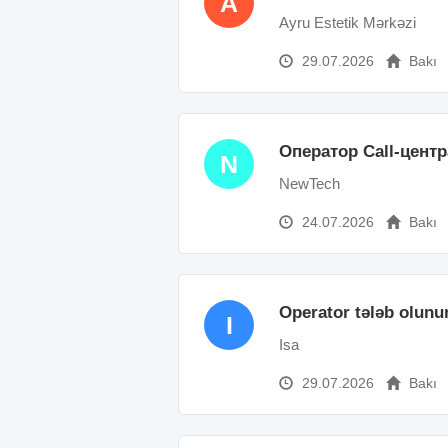
A
Ayru Estetik Mərkəzi
29.07.2026
Bakı
Оператор Call-центр
N
NewTech
24.07.2026
Bakı
Operator tələb olunu
I
Isa
29.07.2026
Bakı