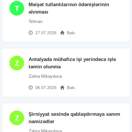
Məişət tullantılarının ödənişlərinin
T
alınması
Telman
27.07.2026
Bakı
Antalyada mühafizə işi yerindəcə işlə
Z
təmin olunma
Zəhra Mikayılova
06.07.2026
Bakı
Şirniyyat sexində qablaşdırmaya xanım
Z
namizədlər
Zəhra Mikayılova