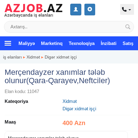
Maliyyə
Marketinq
Texnoloqiya
İnzibati
Satış
iş elanları
▸
Xidmət
▸
Digər xidmət işçi
Merçendayzer xanımlar tələb
olunur(Qara-Qarayev,Neftciler)
Elan kodu: 11047
Kateqoriya
Xidmət
Digər xidmət işçi
Maaş
400 Azn
Merçendayzer xanımlar tələb olunur