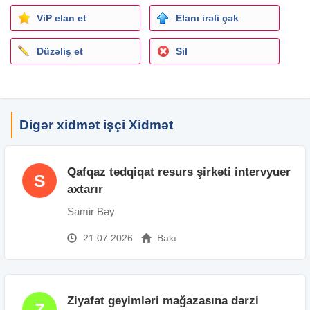
- Əmək haqqı: 400+bonus(700-900)
ViP elan et
Elanı irəli çək
Düzəliş et
Sil
Digər xidmət işçi Xidmət
Qafqaz tədqiqat resurs şirkəti intervyuer
S
axtarır
Samir Bəy
21.07.2026
Bakı
Ziyafət geyimləri mağazasına dərzi
Z