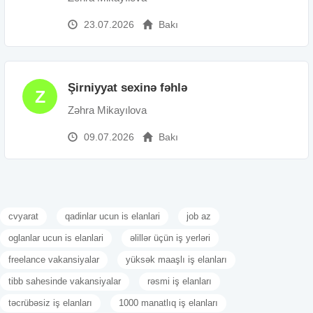
23.07.2026
Bakı
Şirniyyat sexinə fəhlə
Z
Zəhra Mikayılova
09.07.2026
Bakı
cvyarat
qadinlar ucun is elanlari
job az
oglanlar ucun is elanlari
əlillər üçün iş yerləri
freelance vakansiyalar
yüksək maaşlı iş elanları
tibb sahesinde vakansiyalar
rəsmi iş elanları
təcrübəsiz iş elanları
1000 manatlıq iş elanları