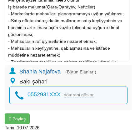
Iş barədə məlumat(Qara-Qarayev, Neftciler)
- Marketlərdə məhsulları planoqrammaya uyğun yığılması;
-
Satış
nöqtəsində şirkətin mallarının satış keyfiyyətinin və
həcminin artırılması üçün vəzifə təlimatına uyğun
xidmət
göstərilməsi;
- Məhsulların rəf qiymətlərinə nəzarət etmək;
- Məhsulların keyfiyyətinə, qablaşmasına və istifadə
müddətinə nəzarət etmək;
- Təqdimatların təşkili və ya onların təşkilində köməklik
göstərmək;
Shahla Najafova
(Bütün Elanları)
- Lazımi hesabatların aparılması və gündəlik hesabatlarını
Bakı şəhəri
Supervayzerə vermək.
Namizədə tələblər:
0552931XXX
nömrəni göstər
- Yaş həddi: 20-35
- Səlis danışıq qabiliyyəti olmalıdır;
- Komanda ilə işləməyi bacarmalıdır;
- Qeyd olunan sahədə ən az 1 il iş təcrübəsi olmalıdır;
Paylaş
Tarix: 10.07.2026
Digər Məlumatlar:
- İş qrafiki: 6 günlük (bazar günü istirahət)