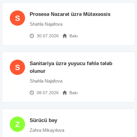
Prosesə Nəzarət üzrə Mütəxəssis
S
Shahla Najafova
30.07.2026
Bakı
Sanitariya üzrə yuyucu fəhlə tələb
S
olunur
Shahla Najafova
08.07.2026
Bakı
Sürücü bəy
Z
Zəhra Mikayılova