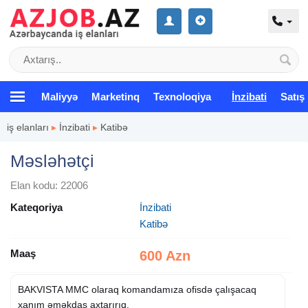
Maliyyə
Marketinq
Texnoloqiya
İnzibati
Satış
iş elanları
▸
İnzibati
▸
Katibə
Məsləhətçi
Elan kodu: 22006
Kateqoriya
İnzibati
Katibə
Maaş
600 Azn
BAKVISTA MMC olaraq komandamıza ofisdə çalışacaq
xanım əməkdaş axtarırıq.