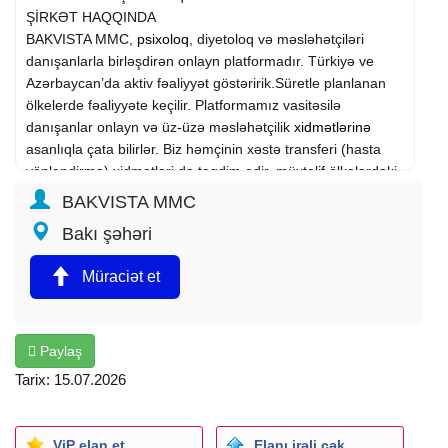
ŞİRKƏT HAQQINDA
BAKVISTA MMC,
psixoloq
, diyetoloq və məsləhətçiləri
danışanlarla birləşdirən onlayn platformadır. Türkiyə ve
Azərbaycan’da aktiv fəaliyyət göstəririk.Süretle planlanan
ölkelerde fəaliyyəte keçilir. Platformamız vasitəsilə
danışanlar onlayn və üz-üzə məsləhətçilik
xidmətlərinə
asanlıqla çata bilirlər. Biz həmçinin xəstə transferi (hasta
yönləndirmə) xidmətləri də təqdim edir, müxtəlif ölkələrdəki
partnyorlarımızla əməkdaşlıq edirik.
BAKVISTA MMC
İş şəraiti
Bakı şəhəri
Tam ştat, ofisdə iş
İş saatı: 09:00 dan-18:00 dək (bazar ertəsi - cümə)
Müraciət et
Rəqabətqabiliyyətli əmək haqqı (müsahibədə razılaşdırılır)
Gənc və dinamik komandada işləmək imkanı
Peşəkar inkişaf imkanları
Beynəlxalq şirkətdə təcrübə qazanmaq fürsəti.
Paylaş
Telefon və Müştəri Xidmətləri
Tarix: 15.07.2026
Şirkətə gələn zəngləri cavablandırmaq və müştəriləri
istiqamətləndirmək
Müştərilərlə effektiv ünsiyyət qurmaq və onların sorğularını
ViP elan et
Elanı irəli çək