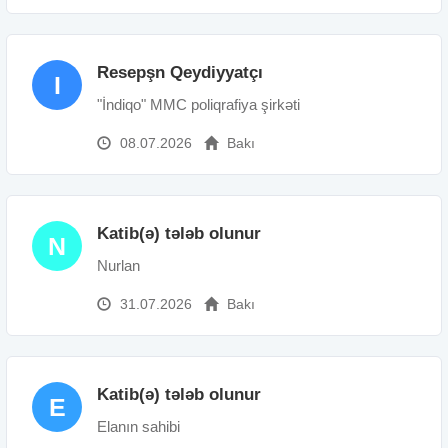
Resepşn Qeydiyyatçı
I
"İndiqo" MMC poliqrafiya şirkəti
08.07.2026
Bakı
Katib(ə) tələb olunur
N
Nurlan
31.07.2026
Bakı
Katib(ə) tələb olunur
E
Elanın sahibi