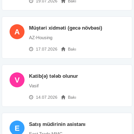
barədə addım-addım təlimat vermək
19.07.2026
Bakı
Qeydiyyat üçün tələb olunan sənədlər haqqında
məlumatlandırma aparmaq
Online məsləhətçilik xidmətləri və platformadan istifadə
qaydaları barədə sualları cavablandırmaq
Müştəri xidməti (gecə növbəsi)
A
Partnyorlarla Əlaqə
AZ-Housing
Partnyor şirkətlərdən gələn sorğuları qəbul etmək və
müvafiq şöbələrə çatdırmaq
17.07.2026
Bakı
Partnyorlarla yazışmaları aparmaq və təqib etmək
Digər ofislərimizlə koordinasiyanı təmin etmək
Digər Ofis İşləri
Daxili və xarici sənəd dövriyyəsini idarə etmək
Katib(ə) tələb olunur
V
Ofis işlərinin təşkilində köməklik göstərmək
Vasif
Görüş və tədbirlərin təşkilində dəstək olmaq.
Əmək haqqı: 500-600 AZN
14.07.2026
Bakı
Satış müdirinin asistanı
E
East Trade MMC