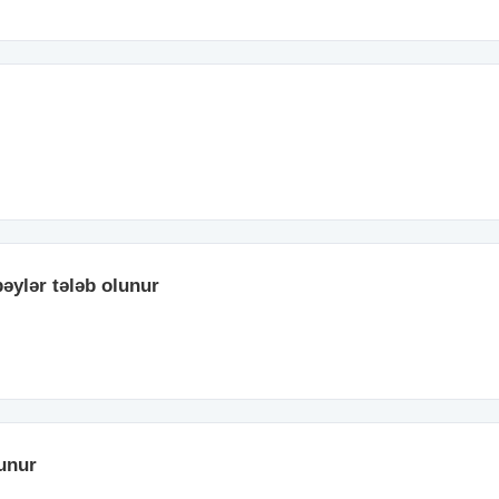
əylər tələb olunur
unur