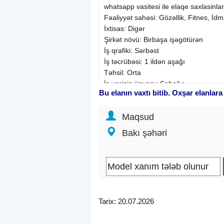
whatsapp vasitesi ile elaqe saxlasinlar
Fəaliyyət sahəsi: Gözəllik, Fitnes, İd
İxtisas: Digər
Şirkət növü: Birbaşa işəgötürən
İş qrafiki: Sərbəst
İş təcrübəsi: 1 ildən aşağı
Təhsil: Orta
İş yerinin ünvanı: Səbail r.
Bu elanın vaxtı bitib. Oxşar elanlara
Maqsud
Bakı şəhəri
Tarix: 20.07.2026