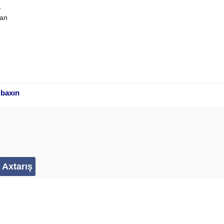
.
man
 baxın