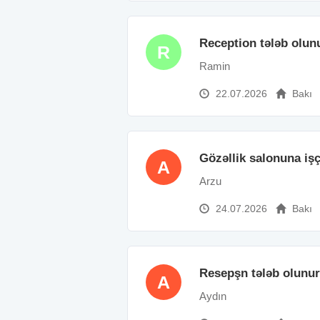
Reception tələb olun
R
Ramin
22.07.2026
Bakı
Gözəllik salonuna işçi
A
Arzu
24.07.2026
Bakı
Resepşn tələb olunur
A
Aydın