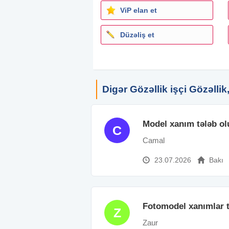
ViP elan et
Düzəliş et
Digər Gözəllik işçi Gözəlli
Model xanım tələb ol
C
Camal
23.07.2026
Bakı
Fotomodel xanımlar t
Z
Zaur