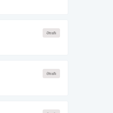
Ətraflı
Ətraflı