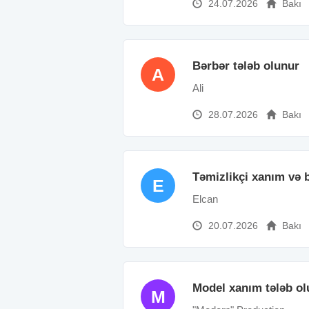
24.07.2026
Bakı
Bərbər tələb olunur
A
Ali
28.07.2026
Bakı
Təmizlikçi xanım və b
E
Elcan
20.07.2026
Bakı
Model xanım tələb ol
M