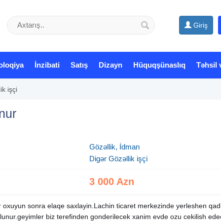
Giriş
oloqiya
İnzibati
Satış
Dizayn
Hüquqşünaslıq
Təhsil 
k işçi
nur
Gözəllik, İdman
Digər Gözəllik işçi
3 000 Azn
 oxuyun sonra elaqe saxlayin.Lachin ticaret merkezinde yerleshen qad
lunur.geyimler biz terefinden gonderilecek xanim evde ozu cekilish ed