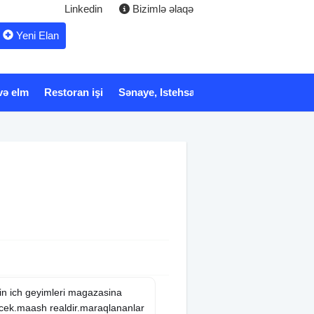
Linkedin
Bizimlə əlaqə
Yeni Elan
və elm
Restoran işi
Sənaye, Istehsalat
Xidmət
Tibb və 
in ich geyimleri magazasina
ecek.maash realdir.maraqlananlar