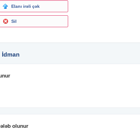
Elanı irəli çək
Sil
k, İdman
unur
ələb olunur