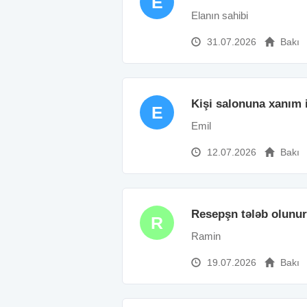
E
Elanın sahibi
31.07.2026
Bakı
Kişi salonuna xanım i
E
Emil
12.07.2026
Bakı
Resepşn tələb olunur
R
Ramin
19.07.2026
Bakı