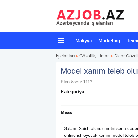
Maliyyə
Marketinq
Texn
iş elanları
▸
Gözəllik, İdman
▸
Digər Gözəlli
Model xanım tələb olu
Elan kodu: 1113
Kateqoriya
Maaş
Salam .Xaish olunur metni sona qeder
online ishleyecek xanim model teleb o