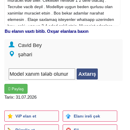
muraciet ede biler. Cekilisler heftede 1 2 defe olacaq .
Tecrube vacib deyil . Modelliye uygun beden qurlusu olan
xanimlar muraciet etsin . Bos bekar adamlar narahat
elemesin . Elaqe saxlamaq isteyenler whatsapp uzerinden
boy , ceki , yas ve 3 4 eded sekil atsin. Muraciet edenlere
Bu elanın vaxtı bitib. Oxşar elanlara baxın
qisa muddetde cavab verilecek . Ve geri donus olunacaq .
Sinaq cekilisnde secilen xanimlar ise basalayacaq . Ve
Cavid Bey
odenis her cekilis ucun olunacaq .yanliz whatsapp vasitesi
ile muraciet edin
şəhəri
Fəaliyyət sahəsi: Gözəllik, Fitnes, İdman
İxtisas: Digər
Şirkət növü: Birbaşa işəgötürən
İş qrafiki: Sərbəst
İş təcrübəsi: Təcrübəsiz
Paylaş
Təhsil: Orta
İş yerinin ünvanı: Baki
Tarix: 31.07.2026
ViP elan et
Elanı irəli çək
Düzəliş et
Sil