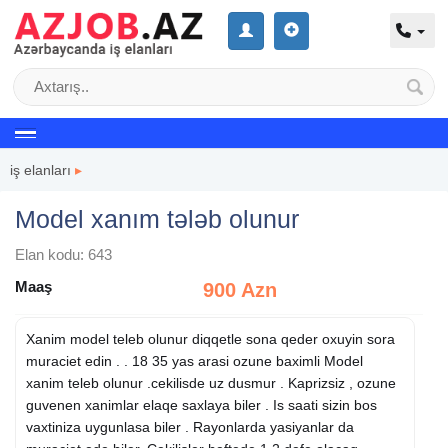
iş elanları
▸
Model xanım tələb olunur
Elan kodu: 643
Maaş
900 Azn
Xanim model teleb olunur diqqetle sona qeder oxuyin sora
muraciet edin . . 18 35 yas arasi ozune baximli Model
xanim teleb olunur .cekilisde uz dusmur . Kaprizsiz , ozune
guvenen xanimlar elaqe saxlaya biler . Is saati sizin bos
vaxtiniza uygunlasa biler . Rayonlarda yasiyanlar da