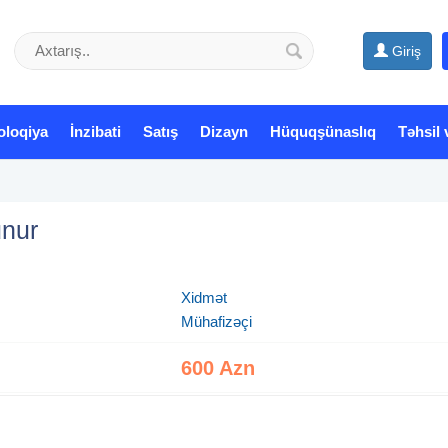
Giriş
oloqiya
İnzibati
Satış
Dizayn
Hüquqşünaslıq
Təhsil 
unur
Xidmət
Mühafizəçi
600 Azn