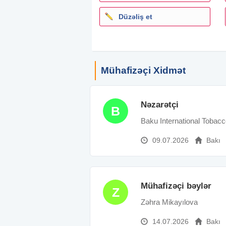
Düzəliş et
Mühafizəçi Xidmət
Nəzarətçi
B
Baku International Toba
09.07.2026
Bakı
Mühafizəçi bəylər
Z
Zəhra Mikayılova
14.07.2026
Bakı