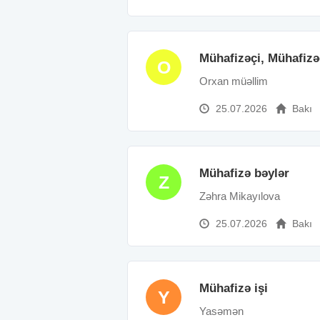
Mühafizəçi, Mühafizə
O
Orxan müəllim
25.07.2026
Bakı
Mühafizə bəylər
Z
Zəhra Mikayılova
25.07.2026
Bakı
Mühafizə işi
Y
Yasəmən