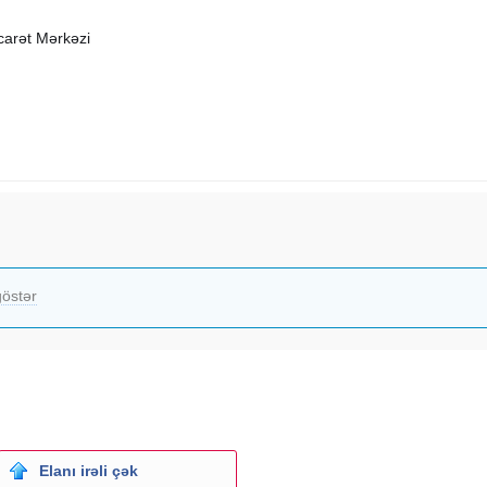
carət Mərkəzi
östər
Elanı irəli çək