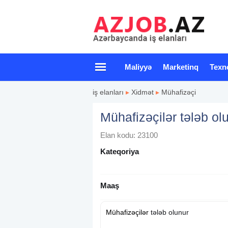
Maliyyə
Marketinq
Texn
iş elanları
▸
Xidmət
▸
Mühafizəçi
Mühafizəçilər tələb ol
Elan kodu: 23100
Kateqoriya
Maaş
Mühafizəçilər
tələb olunur