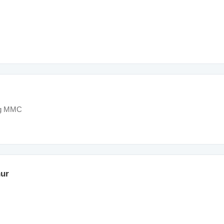
ng MMC
nur