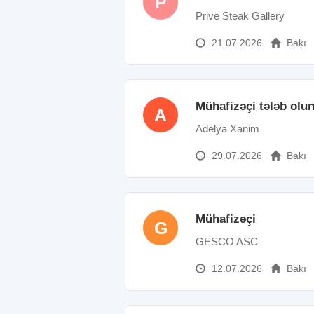
P
Prive Steak Gallery
21.07.2026
Bakı
Mühafizəçi tələb olu
A
Adelya Xanim
29.07.2026
Bakı
Mühafizəçi
G
GESCO ASC
12.07.2026
Bakı