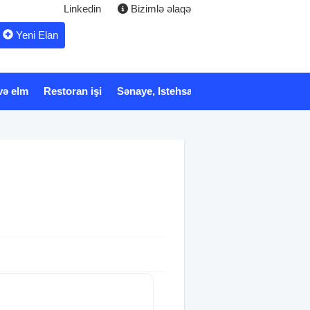
Linkedin
Bizimlə əlaqə
Yeni Elan
və elm
Restoran işi
Sənaye, Istehsalat
Xidmət
Tibb və 