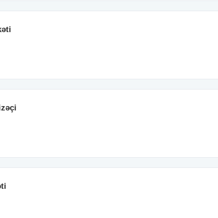
əti
izəçi
ti