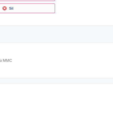
Sil
cco MMC