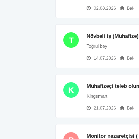
02.08.2026
Bakı
Növbəli iş (Mühafizə)
T
Toğrul bəy
14.07.2026
Bakı
Mühafizəçi tələb olu
K
Kingsmart
21.07.2026
Bakı
Monitor nəzarətçisi (