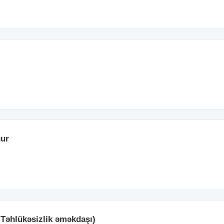
nur
 Təhlükəsizlik əməkdaşı)