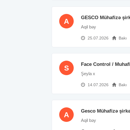
GESCO Mühafizə şirk
A
Aqil bəy
25.07.2026
Bakı
Face Control / Muhaf
S
Şeyla x
14.07.2026
Bakı
Gesco Mühafizə şirkə
A
Aqil bəy