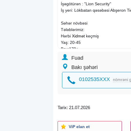
İşəgötürən : "Lion Security"
İş yeri: Lökbatan qəsəbəsi Abşeron Ti
Səhər növbəsi
Tələblərimiz:
Hərbi
Xidmət
keçmiş
Yaş: 20-45
Boy:170+
Səhər növbəsi: 6gün iş 1 gün istirahət
Fuad
Əmək haqqı: 600
Bakı şəhəri
0102535XXX
nömrəni g
Tarix: 21.07.2026
ViP elan et