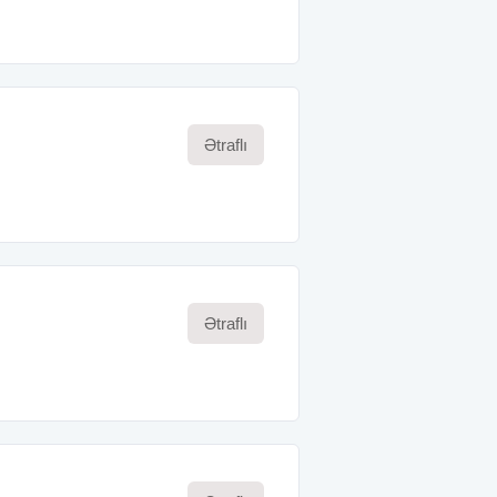
Ətraflı
Ətraflı