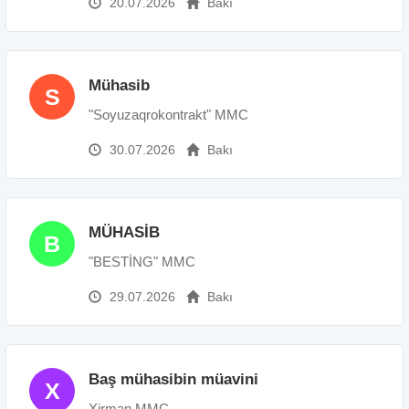
20.07.2026
Bakı
Mühasib
S
"Soyuzaqrokontrakt" MMC
30.07.2026
Bakı
MÜHASİB
B
"BESTİNG" MMC
29.07.2026
Bakı
Baş mühasibin müavini
X
Xirman MMC