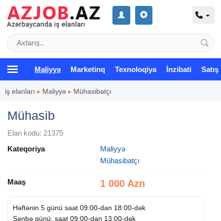
Maliyyə
Marketinq
Texnoloqiya
İnzibati
Satış
iş elanları
▸
Maliyyə
▸
Mühasibatçı
Mühasib
Elan kodu: 21375
Kateqoriya
Maliyyə
Mühasibatçı
Maaş
1 000 Azn
Həftənin 5 günü saat 09:00-dan 18:00-dək
Şənbə günü: saat 09:00-dan 13:00-dək