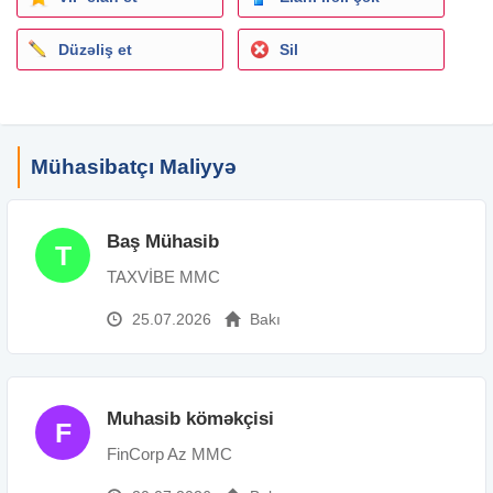
Düzəliş et
Sil
Mühasibatçı Maliyyə
Baş Mühasib
T
TAXVİBE MMC
25.07.2026
Bakı
Muhasib köməkçisi
F
FinCorp Az MMC