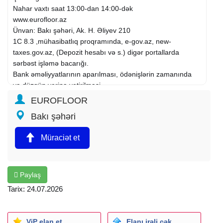
Nahar vaxtı saat 13:00-dan 14:00-dək
www.eurofloor.az
Ünvan: Bakı şəhəri, Ak. H. Əliyev 210
1C 8.3 ,mühasibatlıq proqramında, e-gov.az, new-
taxes.gov.az, (Depozit hesabı və s.) digər portallarda
sərbəst işləmə bacarığı.
Bank əməliyyatlarının aparılması, ödənişlərin zamanında
və düzgün yerinə yetirilməsi
Müəssənin fəaliyyətinə uyğun vergi hesabatlarının (DSMF,
EUROFLOOR
Statistika və.s) aylıq,rüblük və illki təqdim edilməsi.
Bakı şəhəri
Əmək haqqı: 700-1000 AZN
Müraciət et
Paylaş
Tarix: 24.07.2026
ViP elan et
Elanı irəli çək