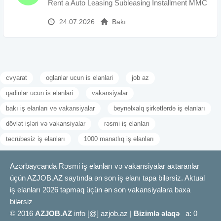
Rent a Auto Leasing Subleasing İnstallment MMC
24.07.2026
Bakı
cvyarat
oglanlar ucun is elanlari
job az
qadinlar ucun is elanlari
vakansiyalar
bakı iş elanları və vakansiyalar
beynəlxalq şirkətlərdə iş elanları
dövlət işləri və vakansiyalar
rəsmi iş elanları
təcrübəsiz iş elanları
1000 manatlıq iş elanları
Azərbaycanda Rəsmi iş elanları və vakansiyalar axtaranlar
üçün AZJOB.AZ saytında ən son iş elanı tapa bilərsiz. Aktual
iş elanları 2026 tapmaq üçün ən son vakansiyalara baxa
bilərsiz
© 2016
AZJOB.AZ
info [@] azjob.az |
Bizimlə əlaqə
a: 0