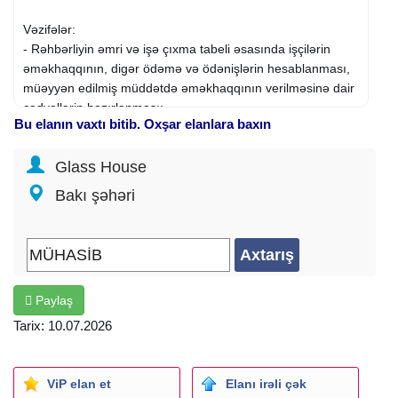
Vəzifələr:
- Rəhbərliyin əmri və işə çıxma tabeli əsasında işçilərin
əməkhaqqının, digər ödəmə və ödənişlərin hesablanması,
müəyyən edilmiş müddətdə əməkhaqqının verilməsinə dair
cədvəllərin hazırlanması;
Bu elanın vaxtı bitib. Oxşar elanlara baxın
- Əmrlərə əsasən hər ay məzuniyyətlərin, ezamiyyətlərin,
ixtisasartırma
kurslarının
, təhsil məzuniyyətlərinin və əmək
Glass House
qabiliyyəti olmamaq vərəqəsinin hesablamalarını həyata
keçirir;
Bakı şəhəri
-
Müxtəlif
mədaxil, məxaric orderlərı, ciddi hesabat blankları
və s. rəsmi sənədlərin doldurulmasına və hərəkətinə
nəzarət edir. Ciddi hesabat blankları hesabat qaiməsi üzrə
baş mühasibin və həmin hesabat verməli olan şəxsin
imzaları ilə verilir.
Paylaş
- Mal-material qiymətlilərin inventarizasiyasında iştirak edir
və onlar üzrə müvafiq aktları rəsmiləşdirir.
Tarix: 10.07.2026
- 5 günlük iş rejimidir (bazar ertəsi-cümə, 09:00-dan 18:00-
dək).
ViP elan et
Elanı irəli çək