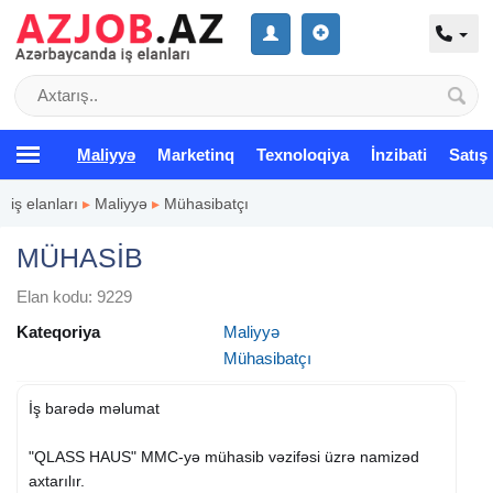
Maliyyə
Marketinq
Texnoloqiya
İnzibati
Satış
iş elanları
▸
Maliyyə
▸
Mühasibatçı
MÜHASİB
Elan kodu: 9229
Kateqoriya
Maliyyə
Mühasibatçı
İş barədə məlumat
"QLASS HAUS" MMC-yə mühasib vəzifəsi üzrə namizəd
axtarılır.