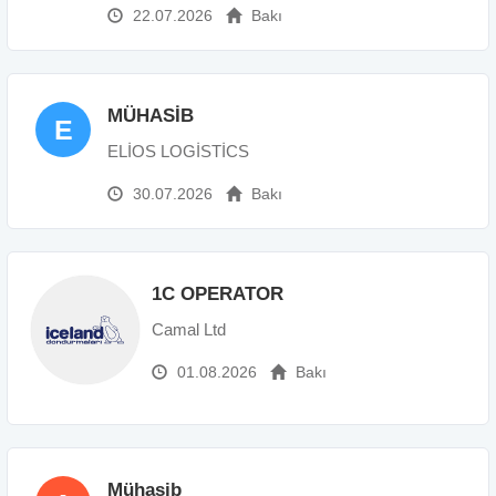
22.07.2026
Bakı
Təhsil: Ali
İş təcrübəsi: 1 ildən 3 ilə qədər
Əlaqədar şəxs: Kadrlar üzrə mütəxəssis
Əmək haqqı: 700 AZN
MÜHASİB
E
ELİOS LOGİSTİCS
30.07.2026
Bakı
1C OPERATOR
Camal Ltd
01.08.2026
Bakı
Mühasib