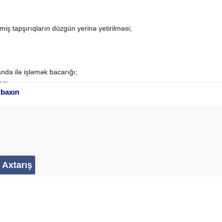
miş tapşırıqların düzgün yerinə yetirilməsi;
nda ilə işləmək bacarığı;
aq;
 baxın
imkanları;
llektiv;
:00
ecer
" başlığı altında ünvanına göndərmələri xahiş olunur.