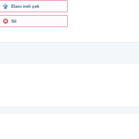
Elanı irəli çək
Sil