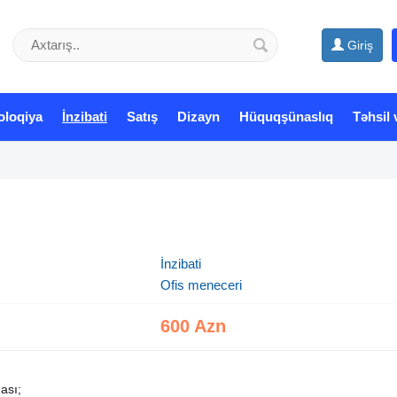
Giriş
oloqiya
İnzibati
Satış
Dizayn
Hüquqşünaslıq
Təhsil 
İnzibati
Ofis meneceri
600 Azn
ması;