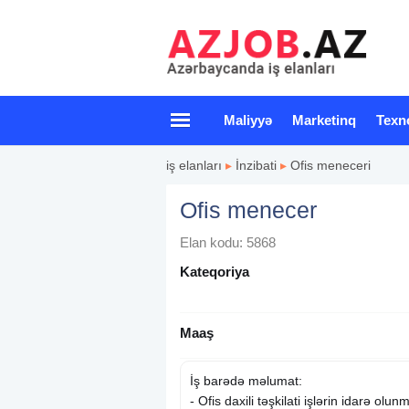
Maliyyə
Marketinq
Texn
iş elanları
▸
İnzibati
▸
Ofis meneceri
Ofis menecer
Elan kodu: 5868
Kateqoriya
Maaş
İş barədə məlumat:
- Ofis daxili təşkilati işlərin idarə olun