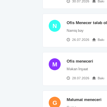
30.07.2026
Bakı
Ofis Menecer tələb olu
N
Namiq bəy
26.07.2026
Bakı
Ofis meneceri
M
Məkan İnşaat
28.07.2026
Bakı
Məlumat meneceri
G