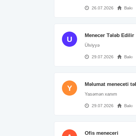
26.07.2026
Bakı
Menecer Tələb Edilir
U
Ülviyyə
29.07.2026
Bakı
Məlumat meneceti tə
Y
Yasəmən xanım
29.07.2026
Bakı
Ofis meneceri