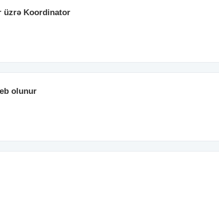
r üzrə Koordinator
leb olunur