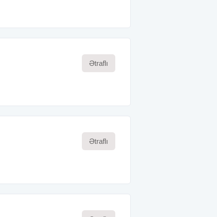
Ətraflı
Ətraflı