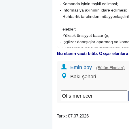
- Komanda işinin təşkil edilməsi;
- İnformasiya axınının idarə edilməsi;
- Rəhbərlik tərəfindən müəyyənləşdiril
Tələblər:
- Yüksək ünsiyyət bacarığı;
- İşgüzar danışıqlar aparmaq və koma
- Öyrənməyə açıq və məsuliyyətli olm
Bu elanın vaxtı bitib. Oxşar elanlara
- Təcrübə arzuolunandır (İş öyrədilir);
Emin bəy
İş şəraiti:
(Bütün Elanları)
- Karyera yüksəlişi və peşəkar inkişaf 
Bakı şəhəri
- Rahat iş mühiti və dəstək göstərən ko
- İş qrafiki: Həftə içi 5 gün, 09:00 – 17
Maraqlanan şəxslərdən CV-lərini "
Men
Tarix: 07.07.2026