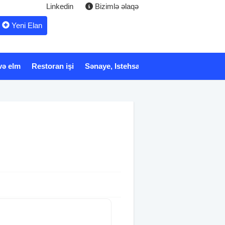
Linkedin
Bizimlə əlaqə
Yeni Elan
və elm
Restoran işi
Sənaye, Istehsalat
Xidmət
Tibb və 