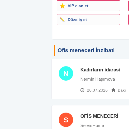
ViP elan et
Düzəliş et
Ofis meneceri İnzibati
Kadırların idarəsi
N
Nərmin Haşımova
26.07.2026
Bakı
OFİS MENECERİ
S
ServisHome