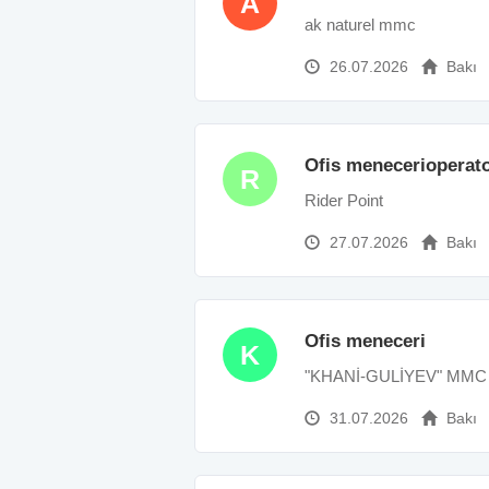
A
ak naturel mmc
26.07.2026
Bakı
Ofis menecerioperat
R
Rider Point
27.07.2026
Bakı
Ofis meneceri
K
"KHANİ-GULİYEV" MMC
31.07.2026
Bakı