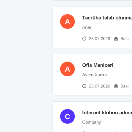
Təcrübə tələb olunm
A
Anar
25.07.2026
Bakı
Ofis Meniceri
A
Ayten Xanim
25.07.2026
Bakı
İnternet klubun admi
C
Company