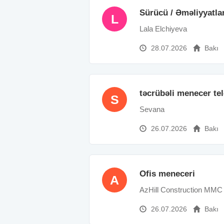
Sürücü / Əməliyyatla
L
Lala Elchiyeva
28.07.2026
Bakı
təcrübəli menecer te
S
Sevana
26.07.2026
Bakı
Ofis meneceri
A
AzHill Construction MMC
26.07.2026
Bakı