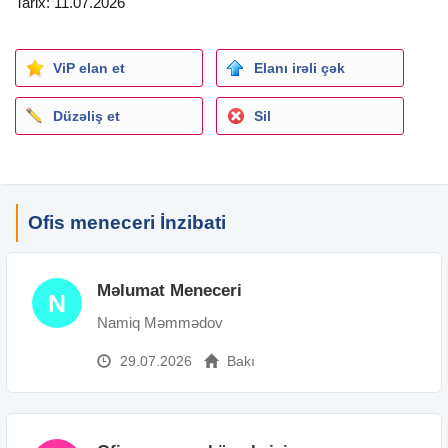
Tarix: 11.07.2026
İş qrafiki:
Həftə içi 5 gün, saat 10:00-17:00.
ViP elan et
Elanı irəli çək
Şənbə və Bazar istirahət günləridir.
Ünvan: 28may, S. Rəhimov 179A
Düzəliş et
Sil
Maraqlananlar CV-lərini adresinə göndərə və ya qeyd
olunan nömrə ilə əlaqə saxlaya bilərlər.
Ofis meneceri İnzibati
Məlumat Meneceri
N
Namiq Məmmədov
29.07.2026
Bakı