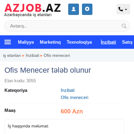
Maliyyə
Marketinq
Texnoloqiya
İnzibati
Satış
iş elanları
▸
İnzibati
▸
Ofis meneceri
Ofis Menecer tələb olunur
Elan kodu: 3055
Kateqoriya
İnzibati
Ofis meneceri
Maaş
600 Azn
İş haqqında məlumat: