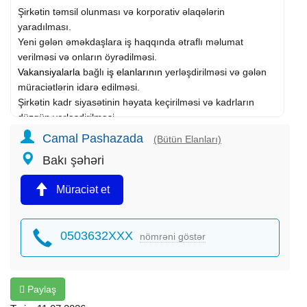
Şirkətin təmsil olunması və korporativ əlaqələrin
yaradılması.
Yeni gələn əməkdaşlara iş haqqında ətraflı məlumat
verilməsi və onların öyrədilməsi.
Vakansiyalarla
bağlı
iş elanlarının
yerləşdirilməsi və gələn
müraciətlərin idarə edilməsi.
Şirkətin kadr siyasətinin həyata keçirilməsi və kadrların
düzgün yerləşdirilməsi.
İdarəetmə və problemlərin həlli qabiliyyəti ilə işlərin təşkil
Camal Pashazada
(Bütün Elanları)
edilməsi.
Bakı şəhəri
Namizəddən tələblər:
Müraciət et
Cinsi: Xanım və yaxud Bəylər;
Yaş həddi: 20-45;
0503632XXX
nömrəni göstər
Azərbaycan dilində səlis və aydın danışıq bacarığı (İngilis
dili arzuolunandır);
Komandada işləmək və idarəetmə qabiliyyəti;
Müvafiq sahə üzrə iş təcrübəsi şirkət tərəfindən öyrədilir.
Paylaş