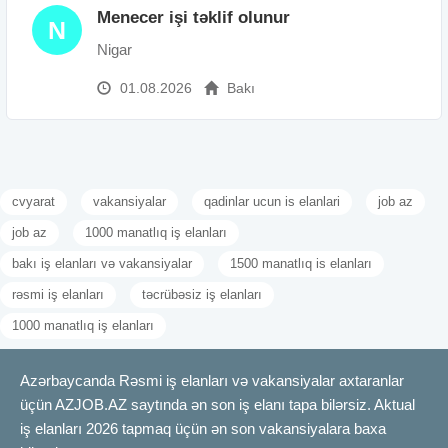
Menecer işi təklif olunur
N
Nigar
01.08.2026
Bakı
cvyarat
vakansiyalar
qadinlar ucun is elanlari
job az
job az
1000 manatlıq iş elanları
bakı iş elanları və vakansiyalar
1500 manatlıq is elanları
rəsmi iş elanları
təcrübəsiz iş elanları
1000 manatlıq iş elanları
Azərbaycanda Rəsmi iş elanları və vakansiyalar axtaranlar
üçün AZJOB.AZ saytında ən son iş elanı tapa bilərsiz. Aktual
iş elanları 2026 tapmaq üçün ən son vakansiyalara baxa