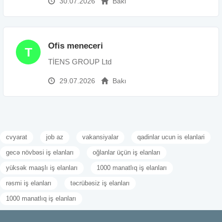
30.07.2026
Bakı
Ofis meneceri
T
TİENS GROUP Ltd
29.07.2026
Bakı
cvyarat
job az
vakansiyalar
qadinlar ucun is elanlari
gecə növbəsi iş elanları
oğlanlar üçün iş elanları
yüksək maaşlı iş elanları
1000 manatlıq iş elanları
rəsmi iş elanları
təcrübəsiz iş elanları
1000 manatlıq iş elanları