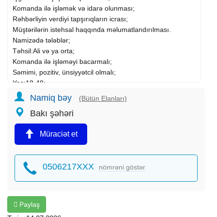
Komanda ilə işləmək və idarə olunması;
Rəhbərliyin verdiyi tapşırıqların icrası;
Müştərilərin istehsal haqqında məlumatlandırılması.
Namizədə tələblər;
Təhsil:Ali və ya orta;
Komanda ilə işləməyi bacarmalı;
Səmimi, pozitiv, ünsiyyətcil olmalı;
Yaş:18-48;
Cinsi: Xanım və Bəylər.
Namiq bəy
(Bütün Elanları)
Qeyd:Təcrübə vacib deyil.Müvafiq sahə üzrə iş təcrübəsi
Bakı şəhəri
şirkət hesabına öyrədilir.
İş qrafiki:Həftədə 5 gün saat (10:00-17:00).
Müraciət et
Bakı şəh.Nəsimi ray.
Maraqlananlar gmail adresinə CV-nizi göndərə və ya
səhifədə qeyd olunan nömrə ilə əlaqə saxlaya bilərsiz.
0506217XXX
nömrəni göstər
Paylaş