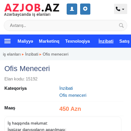
Maliyyə
Marketinq
Texnoloqiya
İnzibati
Satış
iş elanları
▸
İnzibati
▸
Ofis meneceri
Ofis Meneceri
Elan kodu: 15192
Kateqoriya
İnzibati
Ofis meneceri
Maaş
450 Azn
İş haqqında məlumat:
İşgüzar danışıqların aparılması;