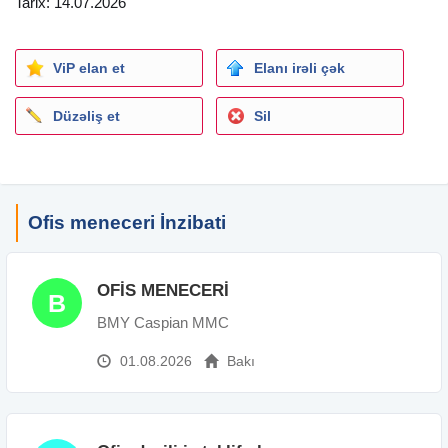
Tarix: 14.07.2026
ViP elan et
Elanı irəli çək
Düzəliş et
Sil
Ofis meneceri İnzibati
OFİS MENECERİ
B
BMY Caspian MMC
01.08.2026
Bakı