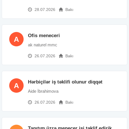
28.07.2026
Bakı
Ofis meneceri
A
ak naturel mmc
26.07.2026
Bakı
Hərbiçilər iş təklifi olunur diqqət
A
Aide İbrahimova
26.07.2026
Bakı
Tanıtım üzrə menecer işi təklif edirik