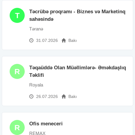
Təcrübə proqramı - Biznes və Marketinq
T
sahəsində
Təranə
31.07.2026
Bakı
Təqaüddə Olan Müəllimlərə- Əməkdaşlıq
R
Təklifi
Royala
26.07.2026
Bakı
Ofis meneceri
R
REMAX