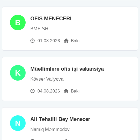
OFİS MENECERİ
B
BME SH
01.08.2026
Bakı
Müəllimlərə ofis işi vakansiya
K
Kövsər Valiyeva
04.08.2026
Bakı
Ali Təhsilli Bəy Menecer
N
Namiq Məmmədov