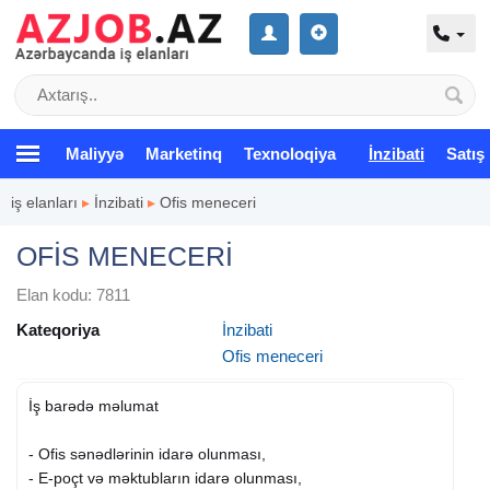
Maliyyə
Marketinq
Texnoloqiya
İnzibati
Satış
iş elanları
▸
İnzibati
▸
Ofis meneceri
OFİS MENECERİ
Elan kodu: 7811
Kateqoriya
İnzibati
Ofis meneceri
İş barədə məlumat
- Ofis sənədlərinin idarə olunması,
- E-poçt və məktubların idarə olunması,