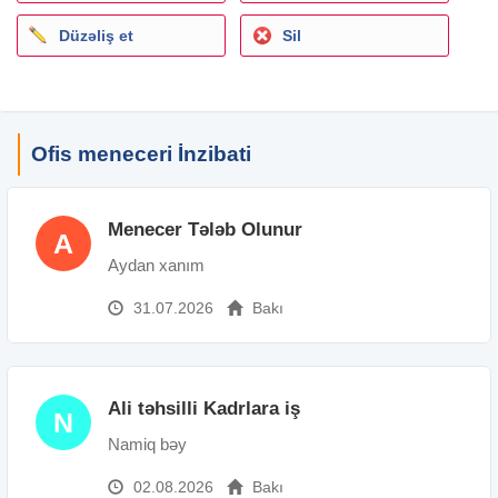
Əlaqədar şəxs: vusal
Əmək haqqı: 500 AZN
Düzəliş et
Sil
Ofis meneceri İnzibati
Menecer Tələb Olunur
A
Aydan xanım
31.07.2026
Bakı
Ali təhsilli Kadrlara iş
N
Namiq bəy
02.08.2026
Bakı