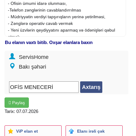
- Ofisin ümumi idarə olunması,
-Telefon zənglərinin cavablandırrılmas
- Müdriyyətin verdiyi tapşırıqların yerinə yetirilməsi,
- Zənglərə operativ cavab vermək
- Yeni üzvlərin qeydiyyatını aparmaq və ödənişləri qəbul
etmək
Bu elanın vaxtı bitib. Oxşar elanlara baxın
- Həftə iç 6 iş günü
ServisHome
Namizədə tələblər
Bakı şəhəri
- Rus dili arzuolunmalı
- MS Office komputer proqramından sərbəst istifadə etmək
bacarığı - (Word, - - ExcelI, PowerPoint, outlook);
- Komandada işləmə bacarığı;
- Təcrübə - üstünlükdü.
Paylaş
Şəhər: Bakı
Tarix: 07.07.2026
Yaş: 24 - 36 yaş
Təhsil: Orta texniki
İş təcrübəsi: 1 ildən 3 ilə qədər
ViP elan et
Elanı irəli çək