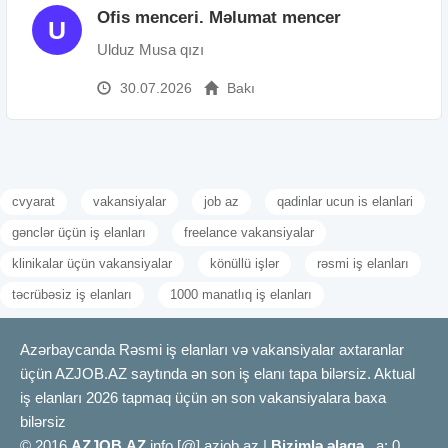
Ofis menceri. Məlumat mencer
U
Ulduz Musa qızı
30.07.2026
Bakı
cvyarat
vakansiyalar
job az
qadinlar ucun is elanlari
gənclər üçün iş elanları
freelance vakansiyalar
klinikalar üçün vakansiyalar
könüllü işlər
rəsmi iş elanları
təcrübəsiz iş elanları
1000 manatlıq iş elanları
Azərbaycanda Rəsmi iş elanları və vakansiyalar axtaranlar
üçün AZJOB.AZ saytında ən son iş elanı tapa bilərsiz. Aktual
iş elanları 2026 tapmaq üçün ən son vakansiyalara baxa
bilərsiz
© 2016
AZJOB.AZ
info [@] azjob.az |
Bizimlə əlaqə
a: 0