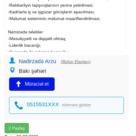
-Rəhbərliyin tapşırıqlarının yerinə yetirilməsi;
-Kadrlarla iş və işgüzar görüşlərin aparılması;
-Məlumat sisteminin məlumat maarifləndirilməsi;
Namizədə tələblər:
-Məsuliyyətli və diqqətli olmaq;
-Liderlik bacarığı;
-Komanda ilə çalışma bacarığı;
-Səmimi, pozitiv, ünsiyyətcil olmalı;
Nadirzadə Arzu
(Bütün Elanları)
Bakı şəhəri
İş qrafiki: I-V günlər (10:00-17:00)
Müraciət et
Maraqlananlar CV-lərini G-mail adresinə göndərə və ya
qeyd olunan nömrə ilə əlaqə saxlaya bilərsiniz.
0515531XXX
nömrəni göstər
Paylaş