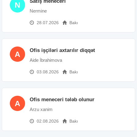
Satiş meneceri
N
Nermine
28.07.2026
Bakı
Ofis işçiləri axtarılır diqqət
A
Aide İbrahimova
03.08.2026
Bakı
Ofis meneceri tələb olunur
A
Arzu xanim
02.08.2026
Bakı