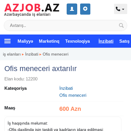
Maliyyə
Marketinq
Texnoloqiya
İnzibati
Satış
iş elanları
▸
İnzibati
▸
Ofis meneceri
Ofis meneceri axtarılır
Elan kodu: 12200
Kateqoriya
İnzibati
Ofis meneceri
Maaş
600 Azn
İş haqqında məlumat:
-Ofis daxilində işin təşkili və kadrların idarə edilməsi;