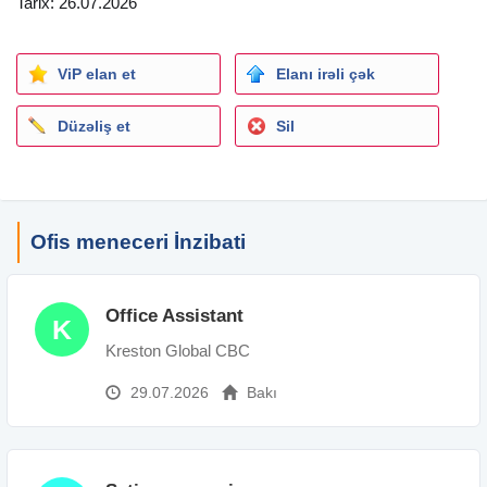
Tarix: 26.07.2026
ViP elan et
Elanı irəli çək
Düzəliş et
Sil
Ofis meneceri İnzibati
Office Assistant
K
Kreston Global CBC
29.07.2026
Bakı