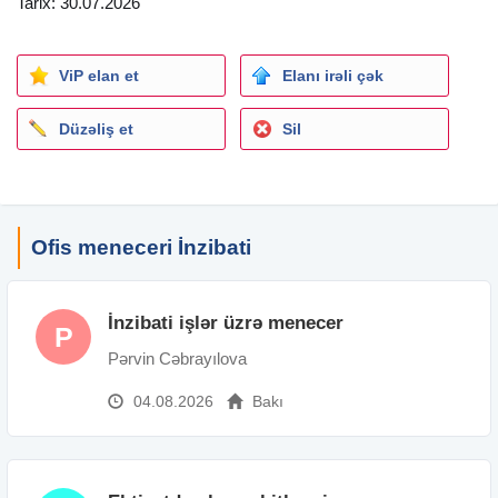
Tarix: 30.07.2026
- Əmək haqqı: müsahibədən sonra müəyyən ediləcək
Müraciət üçün:
ViP elan et
Elanı irəli çək
CV-nizi mövzu hissəsində "
Ofis Meneceri
" qeyd etməklə
ünvanına göndərə və ya əlaqə nömrəsinə müraciət edə
Düzəliş et
Sil
bilərsiniz.
Ofis meneceri İnzibati
İnzibati işlər üzrə menecer
P
Pərvin Cəbrayılova
04.08.2026
Bakı