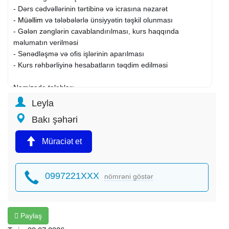
- Dərs cədvəllərinin tərtibinə və icrasına nəzarət
-
Müəllim
və tələbələrlə ünsiyyətin təşkil olunması
- Gələn zənglərin cavablandırılması, kurs haqqında
məlumatın verilməsi
- Sənədləşmə və ofis işlərinin aparılması
- Kurs rəhbərliyinə hesabatların təqdim edilməsi
Namizədə tələblər:
- Ali və ya orta ixtisas təhsili
Leyla
- Təşkilatçılıq və ünsiyyət bacarığı
Bakı şəhəri
- MS Office proqramları ilə işləmə bacarığı
- Azərbaycan dilini səlis bilmək (rus və ingilis dilləri
Müraciət et
üstünlükdür)
- Təcrübə: 1-2 il
0997221XXX
nömrəni göstər
Şərtlər:
- İş yeri: Heydər Əliyev pr. 187C
- İş qrafiki: 5 gün (10:00 – 18:00)
- Rəsmi əmək müqaviləsi
Paylaş
- Karyera və inkişaf imkanı