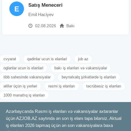
Satış Meneceri
E
Emil Haciyev
02.08.2026
Bakı
cvyarat
qadinlar ucun is elanlari
job az
oglanlar ucun is elanlari
bakı iş elanları və vakansiyalar
tibb sahesinde vakansiyalar
beynəlxalq şirkətlərdə iş elanları
əlillər üçün iş yerləri
rəsmi iş elanları
təcrübəsiz iş elanları
1000 manatlıq iş elanları
Azərbaycanda Rəsmi iş elanları və vakansiyalar axtaranlar
üçün AZJOB.AZ saytında ən son iş elanı tapa bilərsiz. Aktual
iş elanları 2026 tapmaq üçün ən son vakansiyalara baxa