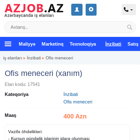
Maliyyə
Marketinq
Texnoloqiya
İnzibati
Satış
iş elanları
▸
İnzibati
▸
Ofis meneceri
Ofis meneceri (xanım)
Elan kodu: 17541
Kateqoriya
İnzibati
Ofis meneceri
Maaş
400 Azn
Vəzifə öhdəlikləri:
- Kursun gündəlik işlərinin idarə olunması