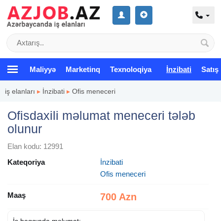
Maliyyə
Marketinq
Texnoloqiya
İnzibati
Satış
iş elanları
▸
İnzibati
▸
Ofis meneceri
Ofisdaxili məlumat meneceri tələb
olunur
Elan kodu: 12991
Kateqoriya
İnzibati
Ofis meneceri
Maaş
700 Azn
İş haqqında məlumat: