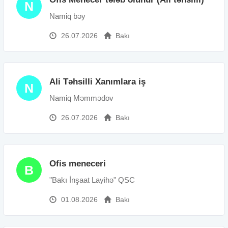
N
Namiq bəy
26.07.2026
Bakı
Ali Təhsilli Xanımlara iş
N
Namiq Məmmədov
26.07.2026
Bakı
Ofis meneceri
B
"Bakı İnşaat Layihə" QSC
01.08.2026
Bakı