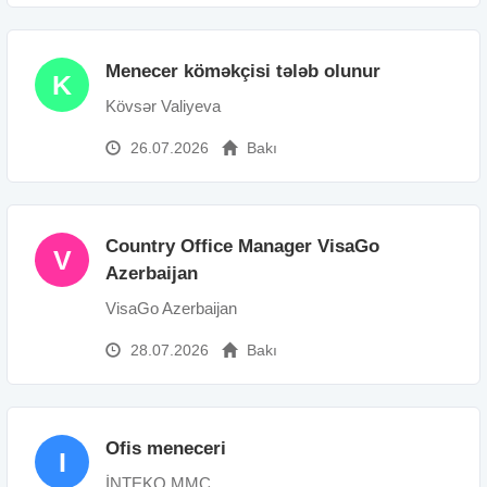
Menecer köməkçisi tələb olunur
K
Kövsər Valiyeva
26.07.2026
Bakı
Country Office Manager VisaGo
V
Azerbaijan
VisaGo Azerbaijan
28.07.2026
Bakı
Ofis meneceri
I
İNTEKO MMC