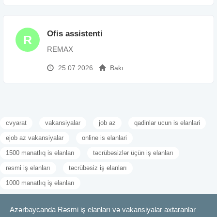
Ofis assistenti
R
REMAX
25.07.2026
Bakı
cvyarat
vakansiyalar
job az
qadinlar ucun is elanlari
ejob az vakansiyalar
online is elanlari
1500 manatlıq is elanları
təcrübəsizlər üçün iş elanları
rəsmi iş elanları
təcrübəsiz iş elanları
1000 manatlıq iş elanları
Azərbaycanda Rəsmi iş elanları və vakansiyalar axtaranlar