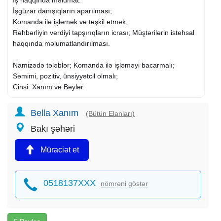
İşgüzar danışıqların aparılması;
Komanda ilə işləmək və təşkil etmək;
Rəhbərliyin verdiyi tapşırıqların icrası; Müştərilərin istehsal
haqqında məlumatlandırılması.
Namizədə tələblər; Komanda ilə işləməyi bacarmalı;
Səmimi, pozitiv, ünsiyyətcil olmalı;
Cinsi: Xanım və Bəylər.
Qeyd:İş praktiki öyrədilir.Təcrübə vacib deyil.
Bella Xanım
(Bütün Elanları)
İş qrafiki:Həftədə 5 gün saat (10:00-17:00).
Bakı şəhəri
Bakı şəh.Nəsimi ray.
Müraciət et
Maraqlananlar qeyd olunan nömrə ilə əlaqə saxlaya və ya
CV-nizi göndərə bilərsiz.
0518137XXX
nömrəni göstər