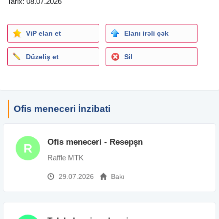
Tarix: 08.07.2026
ViP elan et
Elanı irəli çək
Düzəliş et
Sil
Ofis meneceri İnzibati
Ofis meneceri - Resepşn
R
Raffle MTK
29.07.2026
Bakı