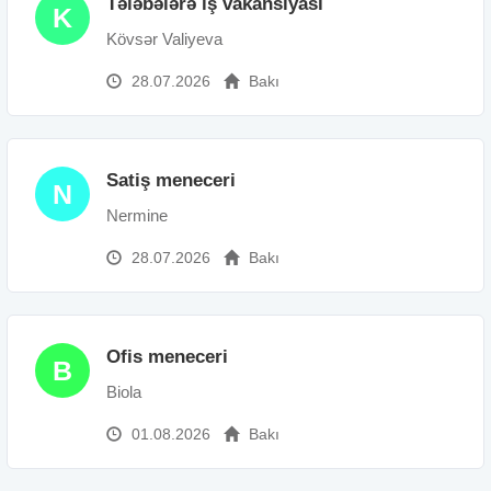
Tələbələrə iş vakansiyası
K
Kövsər Valiyeva
28.07.2026
Bakı
Satiş meneceri
N
Nermine
28.07.2026
Bakı
Ofis meneceri
B
Biola
01.08.2026
Bakı