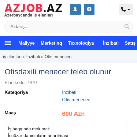
Maliyyə
Marketinq
Texnoloqiya
İnzibati
Satış
iş elanları
▸
İnzibati
▸
Ofis meneceri
Ofisdaxili menecer teleb olunur
Elan kodu: 7970
Kateqoriya
İnzibati
Ofis meneceri
Maaş
600 Azn
İş haqqında məlumat:
İşgüzar danışıqların aparılması;