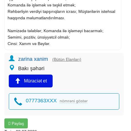
Komanda ilə işləmək və təşkil etmək;
Rəhbərliyin verdiyi tapşırıqların icrası; Müştərilərin istehsal
haqqında məlumatlandırılması.
Namizədə tələblər; Komanda ilə işləməyi bacarmalı;
Səmimi, pozitiv, ünsiyyətcil olmalı;
Cinsi: Xanım və Bəylər.
Qeyd:
zarina xanim
(Bütün Elanları)
İş praktiki öyrədilir.Təcrübə vacib deyil.
Bakı şəhəri
İş qrafiki:Həftədə 5 gün saat (10:00-17:00).
Bakı şəh.Nəsimi ray.
Müraciət et
Maraqlananlar qeyd olunan nömrə ilə əlaqə saxlaya və ya
CV-nizi göndərə bilərsiz.
0777363XXX
nömrəni göstər
Paylaş