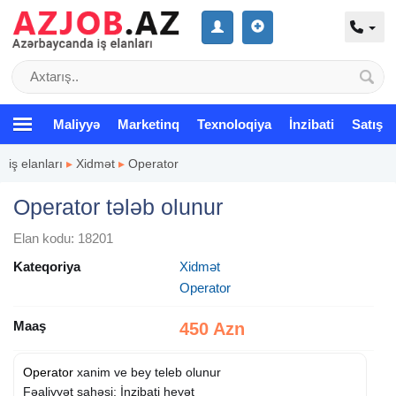
Maliyyə
Marketinq
Texnoloqiya
İnzibati
Satış
iş elanları
▸
Xidmət
▸
Operator
Operator tələb olunur
Elan kodu: 18201
Kateqoriya
Xidmət
Operator
Maaş
450 Azn
Operator
xanim ve bey teleb olunur
Fəaliyyət sahəsi: İnzibati heyət