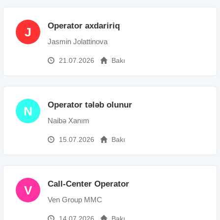
Operator axdaririq
J
Jasmin Jolattinova
21.07.2026
Bakı
Operator tələb olunur
N
Naibə Xanım
15.07.2026
Bakı
Call-Center Operator
V
Ven Group MMC
14.07.2026
Bakı