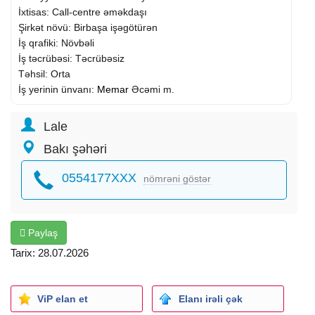
İxtisas: Call-centre əməkdaşı
Şirkət növü: Birbaşa işəgötürən
İş qrafiki: Növbəli
İş təcrübəsi: Təcrübəsiz
Təhsil: Orta
İş yerinin ünvanı:
Memar
Əcəmi m.
Lale
Bakı şəhəri
0554177XXX
nömrəni göstər
Paylaş
Tarix: 28.07.2026
ViP elan et
Elanı irəli çək