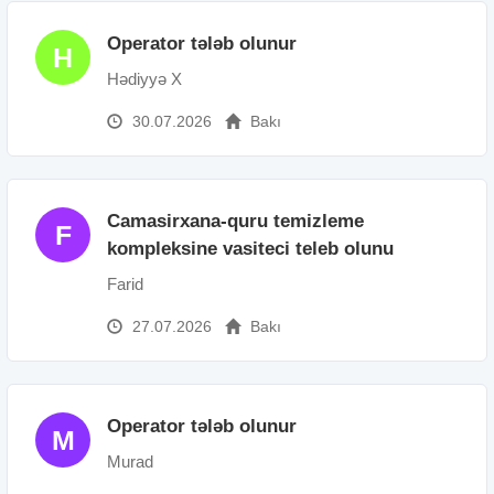
Operator tələb olunur
H
Hədiyyə X
30.07.2026
Bakı
Camasirxana-quru temizleme
F
kompleksine vasiteci teleb olunu
Farid
27.07.2026
Bakı
Operator tələb olunur
M
Murad