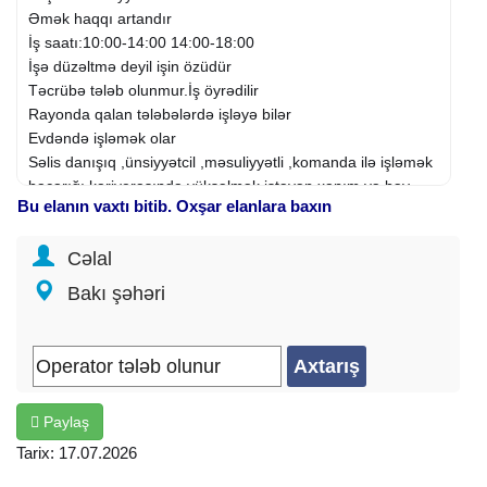
Əmək haqqı artandır
İş saatı:10:00-14:00 14:00-18:00
İşə düzəltmə deyil işin özüdür
Təcrübə tələb olunmur.İş öyrədilir
Rayonda qalan tələbələrdə işləyə bilər
Evdəndə işləmək olar
Səlis danışıq ,ünsiyyətcil ,məsuliyyətli ,komanda ilə işləmək
bacarığı kariyerasında yüksəlmək istəyən xanım və bəy
Bu elanın vaxtı bitib. Oxşar elanlara baxın
tələb olunur.
Fəaliyyət sahəsi: İnzibati heyət
Cəlal
İxtisas: Call-centre əməkdaşı
Şirkət növü: Birbaşa işəgötürən
Bakı şəhəri
İş qrafiki: Natamam
İş təcrübəsi: Təcrübəsiz
Təhsil: Orta
İş yerinin ünvanı:
Memar
Əcəmi m.
Distant iş: Bəli
Paylaş
Tarix: 17.07.2026