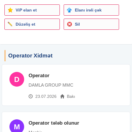
ViP elan et
Elanı irəli çək
Düzəliş et
Sil
Operator Xidmət
Operator
D
DAMLA GROUP MMC
23.07.2026
Bakı
Operator tələb olunur
M