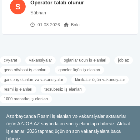
Operator tələb olunur
S
Sübhan
01.08.2026
Bakı
cvyarat
vakansiyalar
oglanlar ucun is elanlari
job az
gecə növbəsi iş elanları
gənclər üçün iş elanları
gəncə iş elanları və vakansiyalar
klinikalar üçün vakansiyalar
rəsmi iş elanları
təcrübəsiz iş elanları
1000 manatlıq iş elanları
Azərbaycanda Rəsmi iş elanları və vakansiyalar axtaranlar
üçün AZJOB.AZ saytında ən son iş elanı tapa bilərsiz. Aktual
iş elanları 2026 tapmaq üçün ən son vakansiyalara baxa
bilərsiz