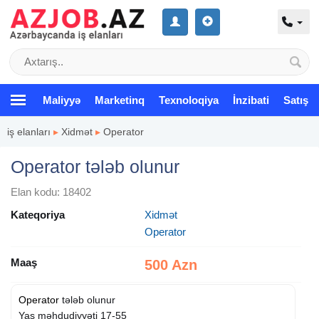
Maliyyə
Marketinq
Texnoloqiya
İnzibati
Satış
iş elanları
▸
Xidmət
▸
Operator
Operator tələb olunur
Elan kodu: 18402
Kateqoriya
Xidmət
Operator
Maaş
500 Azn
Operator
tələb olunur
Yaş məhdudiyyəti 17-55