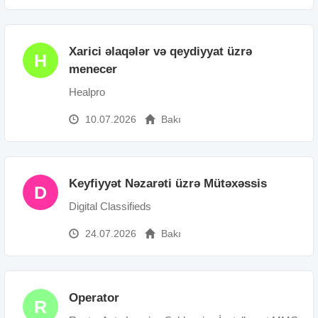
Xarici əlaqələr və qeydiyyat üzrə
H
menecer
Healpro
10.07.2026
Bakı
Keyfiyyət Nəzarəti üzrə Mütəxəssis
D
Digital Classifieds
24.07.2026
Bakı
Operator
R