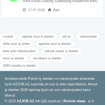
Rent a Auto Leasing Subleasing İnstallment MMC
17.07.2026
Bakı
cvyarat
oglanlar ucun is elanlari
job az
vakansiyalar
əlillər üçün iş yerləri
qadınlar üçün iş elanları
bank işləri vakansiyaları
yüksək maaşlı iş elanları
rəsmi iş elanları
təcrübəsiz iş elanları
1000 manatlıq iş elanları
Azərbaycanda Rəsmi iş elanları və vakansiyalar axtaranlar
üçün AZJOB.AZ saytında ən son iş elanı tapa bilərsiz. Aktual
iş elanları 2026 tapmaq üçün ən son vakansiyalara baxa
bilərsiz
© 2016
AZJOB.AZ
info [@] azjob.az |
Bizimlə əlaqə
a: 0