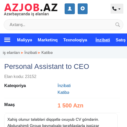
Maliyyə
Marketinq
Texnoloqiya
İnzibati
Satış
iş elanları
▸
İnzibati
▸
Katibə
Personal Assistant to CEO
Elan kodu: 23152
Kateqoriya
İnzibati
Katibə
Maaş
1 500 Azn
Xahiş olunur tələbləri diqqətlə oxuyub CV göndərin.
Abdurahimli Group beynəlxalq tərəfdaşlarla işgüzar