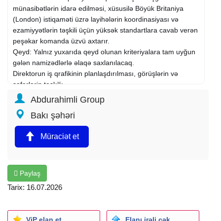
münasibətlərin idarə edilməsi, xüsusilə Böyük Britaniya
(London) istiqaməti üzrə layihələrin koordinasiyası və
ezamiyyətlərin təşkili üçün yüksək standartlara cavab verən
peşəkar komanda üzvü axtarır.
Qeyd: Yalnız yuxarıda qeyd olunan kriteriyalara tam uyğun
gələn namizədlərlə əlaqə saxlanılacaq.
Direktorun iş qrafikinin planlaşdırılması, görüşlərin və
səfərlərin təşkili;
Xarici tərəfdaşlarla birbaşa əlaqələrin qurulması və rəsmi
Abdurahimli Group
münasibətlərin idarə edilməsi;
Bakı şəhəri
London səfərləri zamanı direktoru müşayiət etmək və
ezamiyyətin təşkilati tərəflərini (görüşlər, logistika və s.) həll
Müraciət et
etmək;
İşgüzar sənədləşmələrin və hesabatların ingilis dilində
yüksək səviyyədə hazırlanması.
Beynəlxalq layihələrdə iştirak və peşəkar inkişaf imkanı.
Paylaş
Əmək haqqı: 1100-1500 AZN
Tarix: 16.07.2026
ViP elan et
Elanı irəli çək