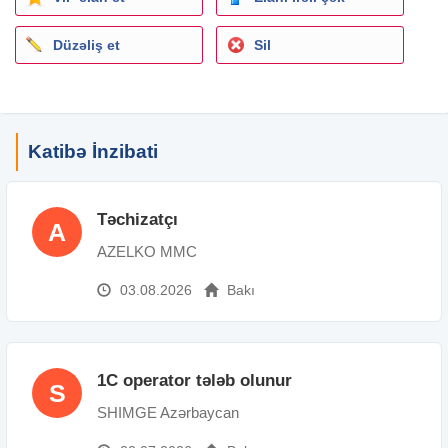
Düzəliş et
Sil
Katibə İnzibati
Təchizatçı
A
AZELKO MMC
03.08.2026
Bakı
1C operator tələb olunur
S
SHIMGE Azərbaycan